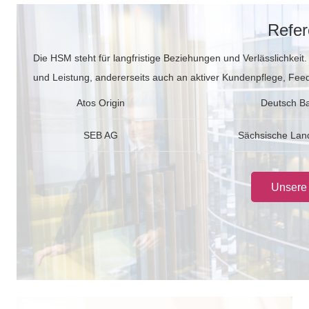
Refe
Die HSM steht für langfristige Beziehungen und Verlässlichkeit
und Leistung, andererseits auch an aktiver Kundenpflege, F
Atos Origin
Deutsch B
SEB AG
Sächsische Lan
Unsere