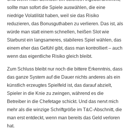
sollte man sofort die Spiele auswählen, die eine
niedrige Volatilität haben, weil sie das Risiko
reduzieren, das Bonusguthaben zu verlieren. Das ist, als
würde man statt einem schnellen, heißen Slot wie
Starburst ein langsameres, stabileres Spiel wählen, das
einem eher das Gefühl gibt, dass man kontrolliert – auch
wenn das eigentliche Risiko gleich bleibt.
Zum Schluss bleibt nur noch die bittere Erkenntnis, dass
das ganze System auf die Dauer nichts anderes als ein
künstlich erzeugtes Spielfeld ist, das darauf abzielt,
Spieler in die Knie zu zwingen, während es die
Betreiber in die Chefetage schickt. Und das nervt mich
mehr als die winzige Schriftgröße im T&C‑Abschnitt, die
man erst entdeckt, wenn man bereits das Geld verloren
hat.