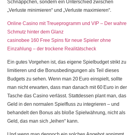
Schnäppchen, sondern ein Unterschied zwischen
„Verluste minimieren“ und „Verluste maximieren“.
Online Casino mit Treueprogramm und VIP – Der wahre
Schmutz hinter dem Glanz
casinobee 160 Free Spins für neue Spieler ohne
Einzahlung – der trockene Realitätscheck
Ein gutes Vorgehen ist, das eigene Spielbudget strikt zu
limitieren und die Bonusbedingungen als Teil dieses
Budgets zu sehen. Wenn man 20 Euro einspielt, sollte
man nicht erwarten, dass man danach mit 60 Euro in der
Tasche das Casino verlässt. Stattdessen plant man, das
Geld in den normalen Spielfluss zu integrieren – und
behandelt den Bonus als bloße Spielwährung, nicht als
Geld, das man sich „leihen“ kann.
Und wenn man dennoch ein solches Angebot annimmt,