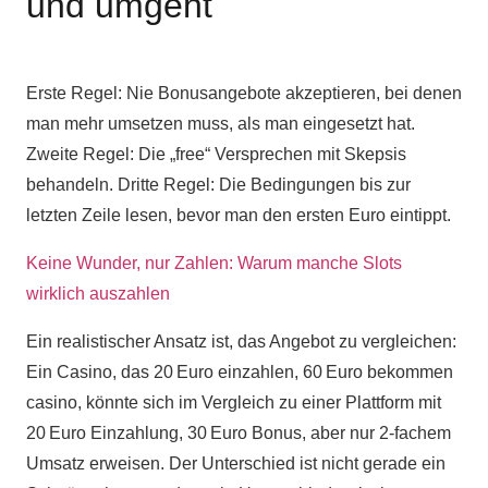
und umgeht
Erste Regel: Nie Bonusangebote akzeptieren, bei denen
man mehr umsetzen muss, als man eingesetzt hat.
Zweite Regel: Die „free“ Versprechen mit Skepsis
behandeln. Dritte Regel: Die Bedingungen bis zur
letzten Zeile lesen, bevor man den ersten Euro eintippt.
Keine Wunder, nur Zahlen: Warum manche Slots
wirklich auszahlen
Ein realistischer Ansatz ist, das Angebot zu vergleichen:
Ein Casino, das 20 Euro einzahlen, 60 Euro bekommen
casino, könnte sich im Vergleich zu einer Plattform mit
20 Euro Einzahlung, 30 Euro Bonus, aber nur 2‑fachem
Umsatz erweisen. Der Unterschied ist nicht gerade ein