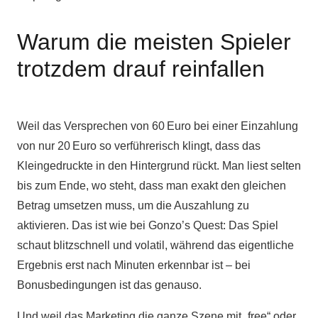
Warum die meisten Spieler
trotzdem drauf reinfallen
Weil das Versprechen von 60 Euro bei einer Einzahlung
von nur 20 Euro so verführerisch klingt, dass das
Kleingedruckte in den Hintergrund rückt. Man liest selten
bis zum Ende, wo steht, dass man exakt den gleichen
Betrag umsetzen muss, um die Auszahlung zu
aktivieren. Das ist wie bei Gonzo’s Quest: Das Spiel
schaut blitzschnell und volatil, während das eigentliche
Ergebnis erst nach Minuten erkennbar ist – bei
Bonusbedingungen ist das genauso.
Und weil das Marketing die ganze Szene mit „free“ oder