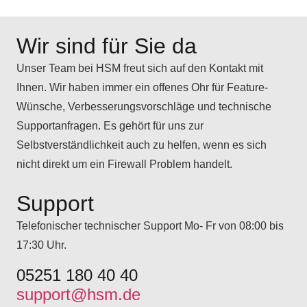
Wir sind für Sie da
Unser Team bei HSM freut sich auf den Kontakt mit
Ihnen. Wir haben immer ein offenes Ohr für Feature-
Wünsche, Verbesserungsvorschläge und technische
Supportanfragen. Es gehört für uns zur
Selbstverständlichkeit auch zu helfen, wenn es sich
nicht direkt um ein Firewall Problem handelt.
Support
Telefonischer technischer Support Mo- Fr von 08:00 bis
17:30 Uhr.
05251 180 40 40
support@hsm.de