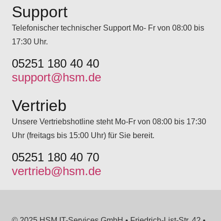
Support
Telefonischer technischer Support Mo- Fr von 08:00 bis
17:30 Uhr.
05251 180 40 40
support@hsm.de
Vertrieb
Unsere Vertriebshotline steht Mo-Fr von 08:00 bis 17:30
Uhr (freitags bis 15:00 Uhr) für Sie bereit.
05251 180 40 70
vertrieb@hsm.de
© 2025 HSM IT-Services GmbH • Friedrich-List-Str. 42 •