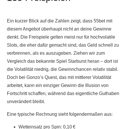
Ein kurzer Blick auf die Zahlen zeigt, dass 55bet mit
diesem Angebot überhaupt nicht an deine Gewinne
denkt. Die Freispiele gelten meist nur für hochvolatile
Slots, die eher dafür gemacht sind, das Geld schnell zu
verbrennen, als es auszugeben. Ziehen wir zum
Vergleich das bekannte Spiel Starburst heran – dort ist
die Volatilität niedrig, die Gewinnchancen relativ stabil.
Doch bei Gonzo’s Quest, das mit mittlerer Volatilität
arbeitet, kann ein einziger Gewinn die Illusion von
Fortschritt schaffen, während das eigentliche Guthaben
unverändert bleibt.
Eine typische Rechnung sieht folgendermaßen aus:
Wetteinsatz pro Spin: 0,10 €