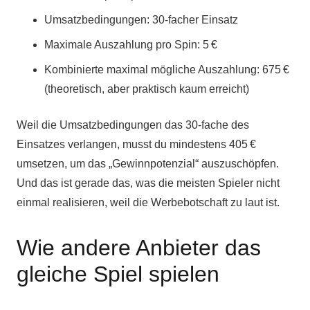
Umsatzbedingungen: 30‑facher Einsatz
Maximale Auszahlung pro Spin: 5 €
Kombinierte maximal mögliche Auszahlung: 675 €
(theoretisch, aber praktisch kaum erreicht)
Weil die Umsatzbedingungen das 30‑fache des
Einsatzes verlangen, musst du mindestens 405 €
umsetzen, um das „Gewinnpotenzial“ auszuschöpfen.
Und das ist gerade das, was die meisten Spieler nicht
einmal realisieren, weil die Werbebotschaft zu laut ist.
Wie andere Anbieter das
gleiche Spiel spielen