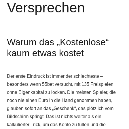
Versprechen
Warum das „Kostenlose“
kaum etwas kostet
Der erste Eindruck ist immer der schlechteste –
besonders wenn 55bet versucht, mit 135 Freispielen
ohne Eigenkapital zu locken. Die meisten Spieler, die
noch nie einen Euro in die Hand genommen haben,
glauben sofort an das „Geschenk“, das plötzlich vom
Bildschirm springt. Das ist nichts weiter als ein
kalkulierter Trick, um das Konto zu füllen und die