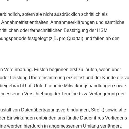
indlich, sofern sie nicht ausdrücklich schriftlich als
e Annahmefrist enthalten. Annahmeerklärungen und sämtliche
iftlichen oder fernschriftlichen Bestätigung der HSM.
ngsperiode festgelegt (z.B. pro Quartal) und fallen ab der
hen Vereinbarung. Fristen beginnen erst zu laufen, wenn über
 oder Leistung Übereinstimmung erzielt ist und der Kunde die v
 beigebracht hat. Unterbliebene Mitwirkungshandlungen sowie
emessenen Verschiebung der Termine bzw. Verlängerung der
usfall von Datenübertragungsverbindungen, Streik) sowie alle
der Einwirkungen entbinden uns für die Dauer ihres Vorliegens
ermine werden hierdurch in angemessenem Umfang verlängert.