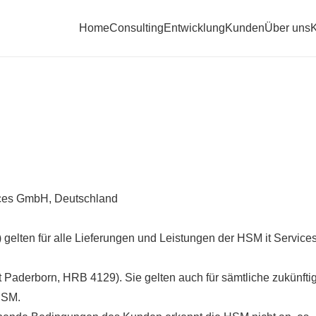
Home
Consulting
Entwicklung
Kunden
Über uns
K
ices GmbH, Deutschland
elten für alle Lieferungen und Leistungen der HSM it Servic
t Paderborn, HRB 4129). Sie gelten auch für sämtliche zukünfti
HSM.