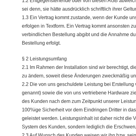
1.2 Entgegenstehende oder von diesen AGB abweich
sei denn, sie hätte ausdrücklich schriftlich ihrer Gel
1.3 Ein Vertrag kommt zustande, wenn der Kunde u
erfolgen in Textform. Ein Vertrag kommt ansonsten 
verbindlichen Bestellung abgibt und die Annahme dur
Bestellung erfolgt.
§ 2 Leistungsumfang
2.1 Im Rahmen der Installation sind wir berechtigt, 
zu ändern, soweit diese Änderungen zweckmäßig u
2.2 Die von uns geschuldete Leistung bei Erstellung
genannt) sowie die von uns vertriebene Hardware ziel
des Kunden nach dem zum Zeitpunkt unserer Leistun
100%ige Sicherheit vor dem Eindringen Dritter in d
geleistet werden. Leistungsinhalt ist daher nicht die
System des Kunden, sondern lediglich die Erschwer
2.3 Auf Wunsch des Kunden weisen wir ihn bzw. seine 