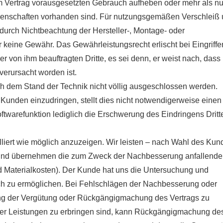
m Vertrag vorausgesetzten Gebrauch aufheben oder mehr als nu
genschaften vorhanden sind. Für nutzungsgemäßen Verschleiß
rch Nichtbeachtung der Hersteller-, Montage- oder
keine Gewähr. Das Gewährleistungsrecht erlischt bei Eingriffe
 von ihm beauftragten Dritte, es sei denn, er weist nach, dass
erursacht worden ist.
ch dem Stand der Technik nicht völlig ausgeschlossen werden.
s Kunden einzudringen, stellt dies nicht notwendigerweise einen
ftwarefunktion lediglich die Erschwerung des Eindringens Dritt
illiert wie möglich anzuzeigen. Wir leisten – nach Wahl des Kun
 und übernehmen die zum Zweck der Nachbesserung anfallend
d Materialkosten). Der Kunde hat uns die Untersuchung und
h zu ermöglichen. Bei Fehlschlägen der Nachbesserung oder
zung der Vergütung oder Rückgängigmachung des Vertrags zu
er Leistungen zu erbringen sind, kann Rückgängigmachung de