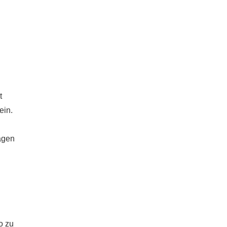
t
ein.
agen
o zu