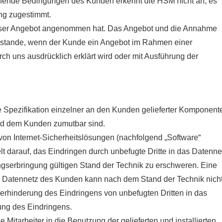
ende Bedingungen des Kunden erkennt die HSM nicht an, es
tung zugestimmt.
nser Angebot angenommen hat. Das Angebot und die Annahme
zustande, wenn der Kunde ein Angebot im Rahmen einer
ch uns ausdrücklich erklärt wird oder mit Ausführung der
die Spezifikation einzelner an den Kunden gelieferter Komponent
nd dem Kunden zumutbar sind.
 von Internet-Sicherheitslösungen (nachfolgend „Software“
t darauf, das Eindringen durch unbefugte Dritte in das Datenne
gserbringung gültigen Stand der Technik zu erschweren. Eine
as Datennetz des Kunden kann nach dem Stand der Technik nich
 Verhinderung des Eindringens von unbefugten Dritten in das
ung des Eindringens.
Mitarbeiter in die Benutzung der gelieferten und installierten