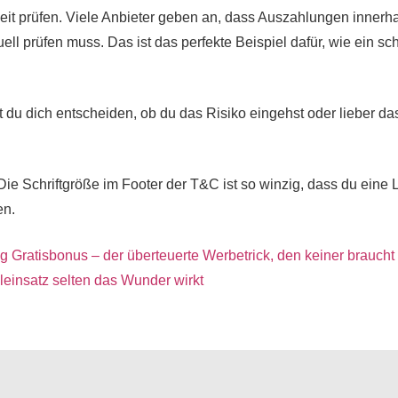
it prüfen. Viele Anbieter geben an, dass Auszahlungen innerha
ell prüfen muss. Das ist das perfekte Beispiel dafür, wie ein s
t du dich entscheiden, ob du das Risiko eingehst oder lieber da
: Die Schriftgröße im Footer der T&C ist so winzig, dass du ein
en.
 Gratisbonus – der überteuerte Werbetrick, den keiner braucht
einsatz selten das Wunder wirkt