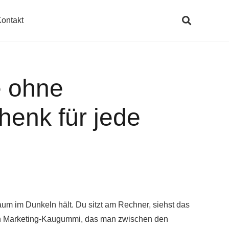
ontakt
e ohne
henk für jede
aum im Dunkeln hält. Du sitzt am Rechner, siehst das
chen Marketing‑Kaugummi, das man zwischen den