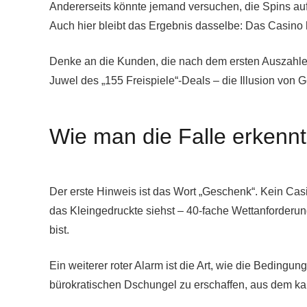
Andererseits könnte jemand versuchen, die Spins auf
Auch hier bleibt das Ergebnis dasselbe: Das Casino h
Denke an die Kunden, die nach dem ersten Auszahlen j
Juwel des „155 Freispiele“-Deals – die Illusion von G
Wie man die Falle erkenn
Der erste Hinweis ist das Wort „Geschenk“. Kein Cas
das Kleingedruckte siehst – 40‑fache Wettanforderun
bist.
Ein weiterer roter Alarm ist die Art, wie die Bedingun
bürokratischen Dschungel zu erschaffen, aus dem k