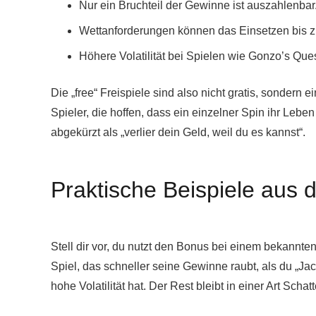
Nur ein Bruchteil der Gewinne ist auszahlenbar
Wettanforderungen können das Einsetzen bis z
Höhere Volatilität bei Spielen wie Gonzo’s Ques
Die „free“ Freispiele sind also nicht gratis, sonder
Spieler, die hoffen, dass ein einzelner Spin ihr Leb
abgekürzt als „verlier dein Geld, weil du es kannst“.
Praktische Beispiele aus 
Stell dir vor, du nutzt den Bonus bei einem bekannten
Spiel, das schneller seine Gewinne raubt, als du „Ja
hohe Volatilität hat. Der Rest bleibt in einer Art Sch