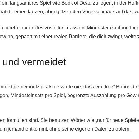
 ein langsameres Spiel wie Book of Dead zu legen, in der Hoff
at dir einen kurzen, aber glitzernden Vorgeschmack auf das, wa
ubeln, nur um festzustellen, dass die Mindesteinzahlung für di
ewinn, gepaart mit einer realen Barriere, die dich zwingt, weiter
t und vermeidet
ino ist gemeinnützig, also erwarte nie, dass ein „free“ Bonus 
gen, Mindesteinsatz pro Spiel, begrenzte Auszahlung pro Gewin
gen formuliert sind. Sie benutzen Wörter wie „nur für neue Spiele
aum jemand entkommt, ohne seine eigenen Daten zu opfern.