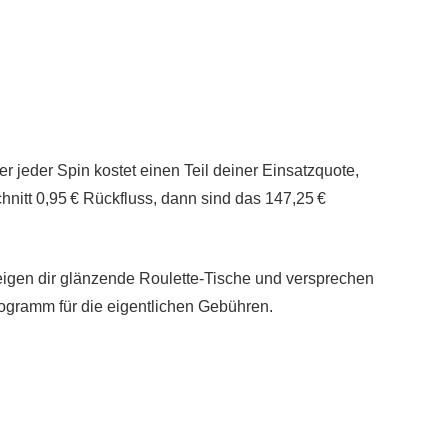
r jeder Spin kostet einen Teil deiner Einsatzquote,
hnitt 0,95 € Rückfluss, dann sind das 147,25 €
zeigen dir glänzende Roulette‑Tische und versprechen
rogramm für die eigentlichen Gebühren.