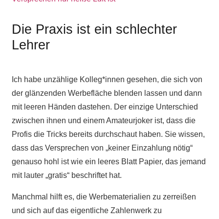
Die Praxis ist ein schlechter
Lehrer
Ich habe unzählige Kolleg*innen gesehen, die sich von
der glänzenden Werbefläche blenden lassen und dann
mit leeren Händen dastehen. Der einzige Unterschied
zwischen ihnen und einem Amateurjoker ist, dass die
Profis die Tricks bereits durchschaut haben. Sie wissen,
dass das Versprechen von „keiner Einzahlung nötig“
genauso hohl ist wie ein leeres Blatt Papier, das jemand
mit lauter „gratis“ beschriftet hat.
Manchmal hilft es, die Werbematerialien zu zerreißen
und sich auf das eigentliche Zahlenwerk zu