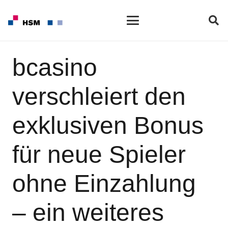
bcasino
verschleiert den
exklusiven Bonus
für neue Spieler
ohne Einzahlung
– ein weiteres