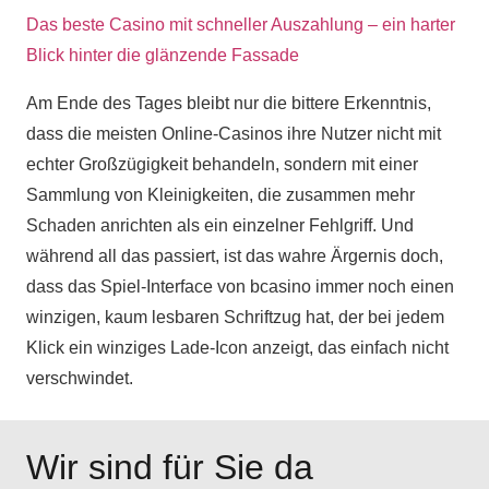
Das beste Casino mit schneller Auszahlung – ein harter
Blick hinter die glänzende Fassade
Am Ende des Tages bleibt nur die bittere Erkenntnis,
dass die meisten Online‑Casinos ihre Nutzer nicht mit
echter Großzügigkeit behandeln, sondern mit einer
Sammlung von Kleinigkeiten, die zusammen mehr
Schaden anrichten als ein einzelner Fehlgriff. Und
während all das passiert, ist das wahre Ärgernis doch,
dass das Spiel‑Interface von bcasino immer noch einen
winzigen, kaum lesbaren Schriftzug hat, der bei jedem
Klick ein winziges Lade‑Icon anzeigt, das einfach nicht
verschwindet.
Wir sind für Sie da