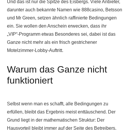
Und das ist nur die Spitze des Eisbergs. Viele Anbieter,
darunter auch bekannte Namen wie 888casino, Betsson
und Mr Green, setzen ähnlich raffinierte Bedingungen
ein. Sie wollen den Anschein erwecken, dass ihr
„VIP“‑Programm etwas Besonderes sei, dabei ist das
Ganze nicht mehr als ein frisch gestrichener
Motelzimmer‑Lobby‑Auftritt.
Warum das Ganze nicht
funktioniert
Selbst wenn man es schafft, alle Bedingungen zu
erfüllen, bleibt das Ergebnis meist enttäuschend. Der
Grund liegt in der mathematischen Struktur: Der
Hausvorteil bleibt immer auf der Seite des Betreibers.