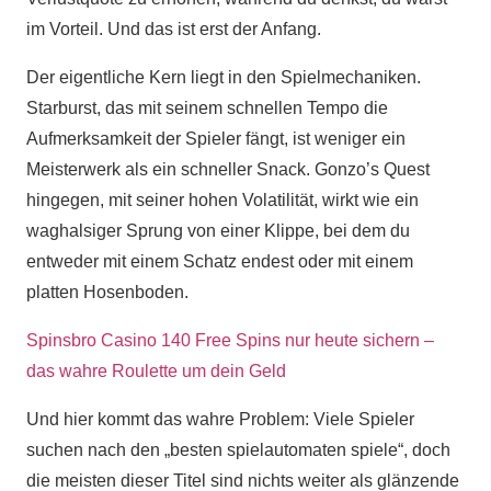
im Vorteil. Und das ist erst der Anfang.
Der eigentliche Kern liegt in den Spielmechaniken.
Starburst, das mit seinem schnellen Tempo die
Aufmerksamkeit der Spieler fängt, ist weniger ein
Meisterwerk als ein schneller Snack. Gonzo’s Quest
hingegen, mit seiner hohen Volatilität, wirkt wie ein
waghalsiger Sprung von einer Klippe, bei dem du
entweder mit einem Schatz endest oder mit einem
platten Hosenboden.
Spinsbro Casino 140 Free Spins nur heute sichern –
das wahre Roulette um dein Geld
Und hier kommt das wahre Problem: Viele Spieler
suchen nach den „besten spielautomaten spiele“, doch
die meisten dieser Titel sind nichts weiter als glänzende