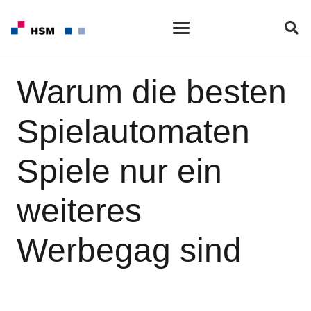
Warum die besten
Spielautomaten
Spiele nur ein
weiteres
Werbegag sind