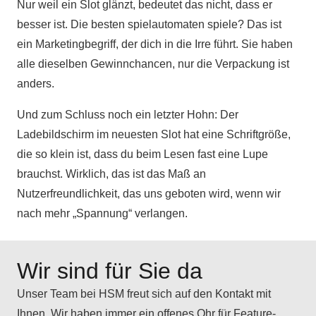
Nur weil ein Slot glänzt, bedeutet das nicht, dass er
besser ist. Die besten spielautomaten spiele? Das ist
ein Marketingbegriff, der dich in die Irre führt. Sie haben
alle dieselben Gewinnchancen, nur die Verpackung ist
anders.
Und zum Schluss noch ein letzter Hohn: Der
Ladebildschirm im neuesten Slot hat eine Schriftgröße,
die so klein ist, dass du beim Lesen fast eine Lupe
brauchst. Wirklich, das ist das Maß an
Nutzerfreundlichkeit, das uns geboten wird, wenn wir
nach mehr „Spannung“ verlangen.
Wir sind für Sie da
Unser Team bei HSM freut sich auf den Kontakt mit
Ihnen. Wir haben immer ein offenes Ohr für Feature-