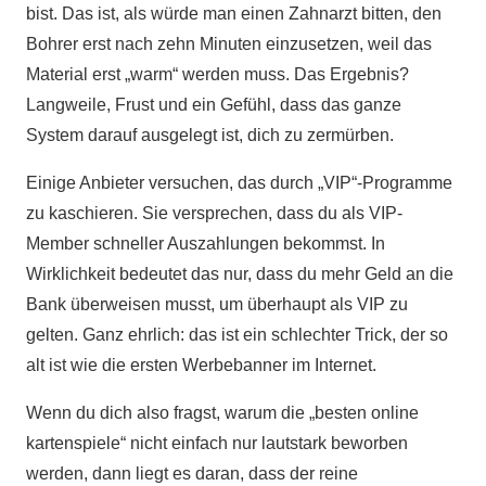
bist. Das ist, als würde man einen Zahnarzt bitten, den
Bohrer erst nach zehn Minuten einzusetzen, weil das
Material erst „warm“ werden muss. Das Ergebnis?
Langweile, Frust und ein Gefühl, dass das ganze
System darauf ausgelegt ist, dich zu zermürben.
Einige Anbieter versuchen, das durch „VIP“-Programme
zu kaschieren. Sie versprechen, dass du als VIP-
Member schneller Auszahlungen bekommst. In
Wirklichkeit bedeutet das nur, dass du mehr Geld an die
Bank überweisen musst, um überhaupt als VIP zu
gelten. Ganz ehrlich: das ist ein schlechter Trick, der so
alt ist wie die ersten Werbebanner im Internet.
Wenn du dich also fragst, warum die „besten online
kartenspiele“ nicht einfach nur lautstark beworben
werden, dann liegt es daran, dass der reine