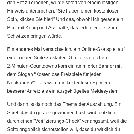
den Pot zu erhöhen, wurde sofort von einem lästigen
Hinweis unterbrochen: “Sie haben einen kostenlosen
Spin, klicken Sie hier!” Und das, obwohl ich gerade ein
Blatt mit König und Ass hatte, das jeden Dealer zum
Schwitzen bringen würde.
Ein anderes Mal versuchte ich, ein Online‑Skatspiel auf
einer neuen Seite zu starten. Statt des üblichen
2‑Minuten‑Countdowns kam ein animierter Banner mit
dem Slogan “Kostenlose Freispiele für jeden
Neukunden!” – als wäre ein kostenloser Spin ein
besserer Anreiz als ein ausgeklügeltes Meldesystem.
Und dann ist da noch das Thema der Auszahlung. Ein
Spiel, das du gerade gewonnen hast, wird plötzlich
durch einen “Verifizierungs‑Check” verlangsamt, weil die
Seite angeblich sicherstellen will, dass du wirklich du