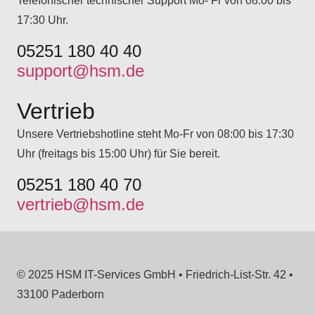
Telefonischer technischer Support Mo- Fr von 08:00 bis
17:30 Uhr.
05251 180 40 40
support@hsm.de
Vertrieb
Unsere Vertriebshotline steht Mo-Fr von 08:00 bis 17:30
Uhr (freitags bis 15:00 Uhr) für Sie bereit.
05251 180 40 70
vertrieb@hsm.de
© 2025 HSM IT-Services GmbH • Friedrich-List-Str. 42 •
33100 Paderborn