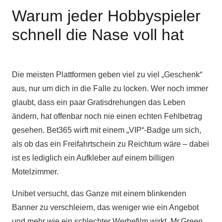
Warum jeder Hobbyspieler
schnell die Nase voll hat
Die meisten Plattformen geben viel zu viel „Geschenk“
aus, nur um dich in die Falle zu locken. Wer noch immer
glaubt, dass ein paar Gratisdrehungen das Leben
ändern, hat offenbar noch nie einen echten Fehlbetrag
gesehen. Bet365 wirft mit einem „VIP“-Badge um sich,
als ob das ein Freifahrtschein zu Reichtum wäre – dabei
ist es lediglich ein Aufkleber auf einem billigen
Motelzimmer.
Unibet versucht, das Ganze mit einem blinkenden
Banner zu verschleiern, das weniger wie ein Angebot
und mehr wie ein schlechter Werbefilm wirkt. Mr Green