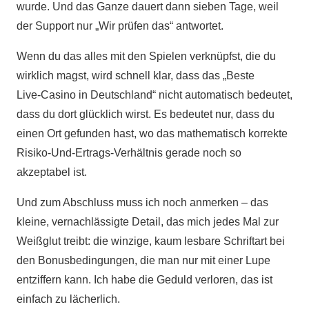
wurde. Und das Ganze dauert dann sieben Tage, weil
der Support nur „Wir prüfen das“ antwortet.
Wenn du das alles mit den Spielen verknüpfst, die du
wirklich magst, wird schnell klar, dass das „Beste
Live‑Casino in Deutschland“ nicht automatisch bedeutet,
dass du dort glücklich wirst. Es bedeutet nur, dass du
einen Ort gefunden hast, wo das mathematisch korrekte
Risiko‑Und‑Ertrags‑Verhältnis gerade noch so
akzeptabel ist.
Und zum Abschluss muss ich noch anmerken – das
kleine, vernachlässigte Detail, das mich jedes Mal zur
Weißglut treibt: die winzige, kaum lesbare Schriftart bei
den Bonusbedingungen, die man nur mit einer Lupe
entziffern kann. Ich habe die Geduld verloren, das ist
einfach zu lächerlich.