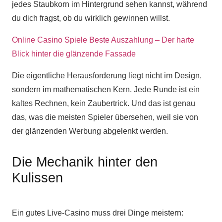
jedes Staubkorn im Hintergrund sehen kannst, während
du dich fragst, ob du wirklich gewinnen willst.
Online Casino Spiele Beste Auszahlung – Der harte
Blick hinter die glänzende Fassade
Die eigentliche Herausforderung liegt nicht im Design,
sondern im mathematischen Kern. Jede Runde ist ein
kaltes Rechnen, kein Zaubertrick. Und das ist genau
das, was die meisten Spieler übersehen, weil sie von
der glänzenden Werbung abgelenkt werden.
Die Mechanik hinter den
Kulissen
Ein gutes Live‑Casino muss drei Dinge meistern: