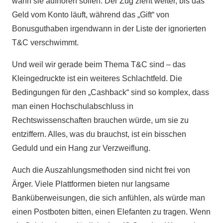
wann sie aufhören sollen. Der Zug zieht weiter, bis das
Geld vom Konto läuft, während das „Gift“ von
Bonusguthaben irgendwann in der Liste der ignorierten
T&C verschwimmt.
Und weil wir gerade beim Thema T&C sind – das
Kleingedruckte ist ein weiteres Schlachtfeld. Die
Bedingungen für den „Cashback“ sind so komplex, dass
man einen Hochschulabschluss in
Rechtswissenschaften brauchen würde, um sie zu
entziffern. Alles, was du brauchst, ist ein bisschen
Geduld und ein Hang zur Verzweiflung.
Auch die Auszahlungsmethoden sind nicht frei von
Ärger. Viele Plattformen bieten nur langsame
Banküberweisungen, die sich anfühlen, als würde man
einen Postboten bitten, einen Elefanten zu tragen. Wenn