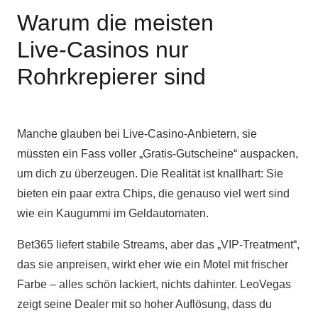
Warum die meisten
Live‑Casinos nur
Rohrkrepierer sind
Manche glauben bei Live‑Casino‑Anbietern, sie
müssten ein Fass voller „Gratis‑Gutscheine“ auspacken,
um dich zu überzeugen. Die Realität ist knallhart: Sie
bieten ein paar extra Chips, die genauso viel wert sind
wie ein Kaugummi im Geldautomaten.
Bet365 liefert stabile Streams, aber das „VIP‑Treatment“,
das sie anpreisen, wirkt eher wie ein Motel mit frischer
Farbe – alles schön lackiert, nichts dahinter. LeoVegas
zeigt seine Dealer mit so hoher Auflösung, dass du