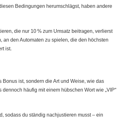
it diesen Bedingungen herumschlägst, haben andere
ieren, die nur 10 % zum Umsatz beitragen, verlierst
n, an den Automaten zu spielen, die den höchsten
t ist.
s Bonus ist, sondern die Art und Weise, wie das
das dennoch häufig mit einem hübschen Wort wie „VIP“
d, sodass du ständig nachjustieren musst – ein