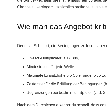
die Bonus‑Mechanik die mathematischen Vorteile, die
Chance zu verringern, tatsächlich profitabel zu spiele
Wie man das Angebot krit
Der erste Schritt ist, die Bedingungen zu lesen, aber
Umsatz‑Multiplikator (z. B. 30×)
Mindestquote für jede Wette
Maximale Einsatzhöhe pro Spielrunde (oft 5 Eu
Zeitfenster für die Erfüllung der Bedingungen (h
Begrenzungen bei bestimmten Spielen (z. B. Sl
Nach dem Durchlesen erkennst du schnell, dass das „