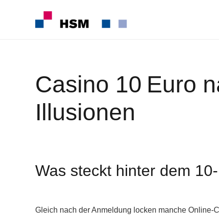
Casino 10 Euro n
Illusionen
Was steckt hinter dem 10
Gleich nach der Anmeldung locken manche Online‑Casi