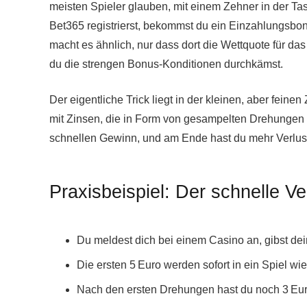
meisten Spieler glauben, mit einem Zehner in der Ta
Bet365 registrierst, bekommst du ein Einzahlungsbonu
macht es ähnlich, nur dass dort die Wettquote für d
du die strengen Bonus‑Konditionen durchkämst.
Der eigentliche Trick liegt in der kleinen, aber fein
mit Zinsen, die in Form von gesampelten Drehungen ode
schnellen Gewinn, und am Ende hast du mehr Verlust
Praxisbeispiel: Der schnelle Ve
Du meldest dich bei einem Casino an, gibst de
Die ersten 5 Euro werden sofort in ein Spiel wie
Nach den ersten Drehungen hast du noch 3 Euro