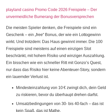
playland casino Promo Code 2026 Freispiele – Der
unvermeidliche Bumerang der Bonusversprechen
Die meisten Spieler denken, die Freispiele sind ein
Geschenk – ein „free“ Bonus, der wie ein Lottogewinn
wirkt. Und trotzdem: Das Haus gewinnt immer. Die 100
Freispiele sind meistens auf einen einzigen Slot
beschränkt, mit hohem Risiko und winziger Auszahlung.
Ein bisschen wie ein schneller Ritt mit Gonzo’s Quest,
nur dass das Risiko hier keine Abenteuer‑Story, sondern
ein lauernder Verlust ist.
Mindesteinzahlung von 10 € zwingt dich, dein Geld
zu riskieren, bevor du überhaupt drehen darfst.
Umsatzbedingungen von 30‑ bis 40‑fach – das ist
kein Spaß, das ist Mathe.