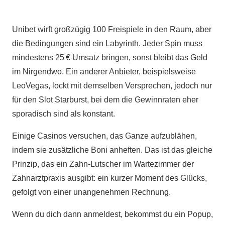
Unibet wirft großzügig 100 Freispiele in den Raum, aber
die Bedingungen sind ein Labyrinth. Jeder Spin muss
mindestens 25 € Umsatz bringen, sonst bleibt das Geld
im Nirgendwo. Ein anderer Anbieter, beispielsweise
LeoVegas, lockt mit demselben Versprechen, jedoch nur
für den Slot Starburst, bei dem die Gewinnraten eher
sporadisch sind als konstant.
Einige Casinos versuchen, das Ganze aufzublähen,
indem sie zusätzliche Boni anheften. Das ist das gleiche
Prinzip, das ein Zahn‑Lutscher im Wartezimmer der
Zahnarztpraxis ausgibt: ein kurzer Moment des Glücks,
gefolgt von einer unangenehmen Rechnung.
Wenn du dich dann anmeldest, bekommst du ein Popup,