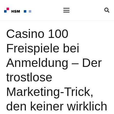
Casino 100
Freispiele bei
Anmeldung – Der
trostlose
Marketing‑Trick,
den keiner wirklich