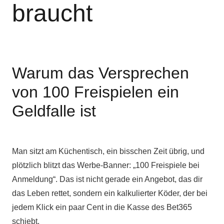
braucht
Warum das Versprechen
von 100 Freispielen ein
Geldfalle ist
Man sitzt am Küchentisch, ein bisschen Zeit übrig, und
plötzlich blitzt das Werbe‑Banner: „100 Freispiele bei
Anmeldung“. Das ist nicht gerade ein Angebot, das dir
das Leben rettet, sondern ein kalkulierter Köder, der bei
jedem Klick ein paar Cent in die Kasse des Bet365
schiebt.