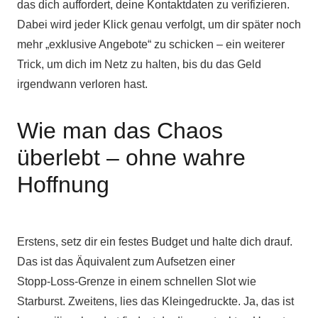
das dich auffordert, deine Kontaktdaten zu verifizieren.
Dabei wird jeder Klick genau verfolgt, um dir später noch
mehr „exklusive Angebote“ zu schicken – ein weiterer
Trick, um dich im Netz zu halten, bis du das Geld
irgendwann verloren hast.
Wie man das Chaos
überlebt – ohne wahre
Hoffnung
Erstens, setz dir ein festes Budget und halte dich drauf.
Das ist das Äquivalent zum Aufsetzen einer
Stopp‑Loss‑Grenze in einem schnellen Slot wie
Starburst. Zweitens, lies das Kleingedruckte. Ja, das ist