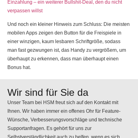
Einzahlung – ein weiterer Bullshit‑Deal, den du nicht
verpassen willst
Und noch ein kleiner Hinweis zum Schluss: Die meisten
mobilen Apps zeigen den Button für die Freispiele in
einer winzigen, kaum lesbaren Schriftgröße, sodass
man fast gezwungen ist, das Handy zu vergrößern, um
überhaupt zu erkennen, dass man überhaupt einen
Bonus hat.
Wir sind für Sie da
Unser Team bei HSM freut sich auf den Kontakt mit
Ihnen. Wir haben immer ein offenes Ohr für Feature-
Wünsche, Verbesserungsvorschläge und technische
Supportanfragen. Es gehört für uns zur
Selbstverständlichkeit auch zu helfen, wenn es sich