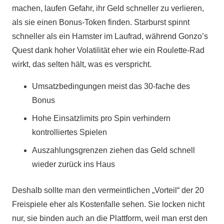
machen, laufen Gefahr, ihr Geld schneller zu verlieren,
als sie einen Bonus-Token finden. Starburst spinnt
schneller als ein Hamster im Laufrad, während Gonzo’s
Quest dank hoher Volatilität eher wie ein Roulette-Rad
wirkt, das selten hält, was es verspricht.
Umsatzbedingungen meist das 30‑fache des
Bonus
Hohe Einsatzlimits pro Spin verhindern
kontrolliertes Spielen
Auszahlungsgrenzen ziehen das Geld schnell
wieder zurück ins Haus
Deshalb sollte man den vermeintlichen „Vorteil“ der 20
Freispiele eher als Kostenfalle sehen. Sie locken nicht
nur, sie binden auch an die Plattform, weil man erst den