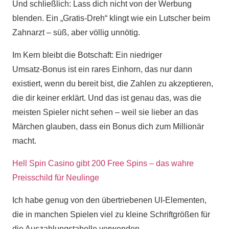
Und schließlich: Lass dich nicht von der Werbung
blenden. Ein „Gratis‑Dreh“ klingt wie ein Lutscher beim
Zahnarzt – süß, aber völlig unnötig.
Im Kern bleibt die Botschaft: Ein niedriger
Umsatz‑Bonus ist ein rares Einhorn, das nur dann
existiert, wenn du bereit bist, die Zahlen zu akzeptieren,
die dir keiner erklärt. Und das ist genau das, was die
meisten Spieler nicht sehen – weil sie lieber an das
Märchen glauben, dass ein Bonus dich zum Millionär
macht.
Hell Spin Casino gibt 200 Free Spins – das wahre
Preisschild für Neulinge
Ich habe genug von den übertriebenen UI‑Elementen,
die in manchen Spielen viel zu kleine Schriftgrößen für
die Auszahlungstabelle verwenden.