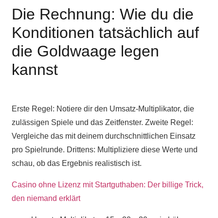
Die Rechnung: Wie du die
Konditionen tatsächlich auf
die Goldwaage legen
kannst
Erste Regel: Notiere dir den Umsatz‑Multiplikator, die
zulässigen Spiele und das Zeitfenster. Zweite Regel:
Vergleiche das mit deinem durchschnittlichen Einsatz
pro Spielrunde. Drittens: Multipliziere diese Werte und
schau, ob das Ergebnis realistisch ist.
Casino ohne Lizenz mit Startguthaben: Der billige Trick,
den niemand erklärt