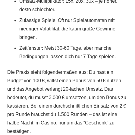
Umsatz‑Multiplikator: 15x, 20x, 30x – je höher,
desto schlechter.
Zulässige Spiele: Oft nur Spielautomaten mit
niedriger Volatilität, die kaum große Gewinne
bringen.
Zeitfenster: Meist 30‑60 Tage, aber manche
Bedingungen lassen dich nur 7 Tage spielen.
Die Praxis sieht folgendermaßen aus: Du hast ein
Budget von 100 €, willst einen Bonus von 50 € nutzen
und das Angebot verlangt 20‑fachen Umsatz. Das
bedeutet, du musst 3.000 € umsetzen, um den Bonus zu
kassieren. Bei einem durchschnittlichen Einsatz von 2 €
pro Runde brauchst du 1.500 Runden – das ist eine
halbe Nacht im Casino, nur um das “Geschenk” zu
bestätigen.