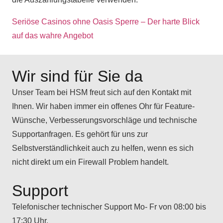
Seriöse Casinos ohne Oasis Sperre – Der harte Blick
auf das wahre Angebot
Wir sind für Sie da
Unser Team bei HSM freut sich auf den Kontakt mit
Ihnen. Wir haben immer ein offenes Ohr für Feature-
Wünsche, Verbesserungsvorschläge und technische
Supportanfragen. Es gehört für uns zur
Selbstverständlichkeit auch zu helfen, wenn es sich
nicht direkt um ein Firewall Problem handelt.
Support
Telefonischer technischer Support Mo- Fr von 08:00 bis
17:30 Uhr.