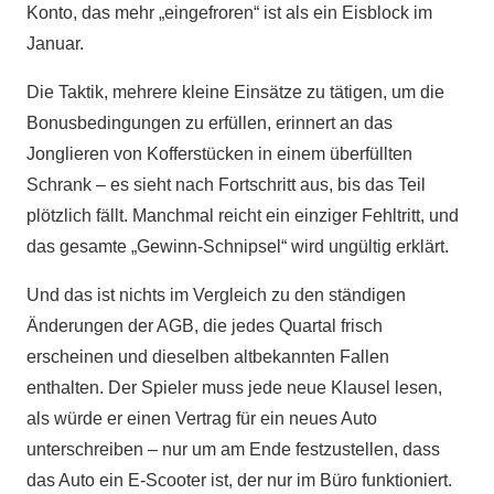
Konto, das mehr „eingefroren“ ist als ein Eisblock im
Januar.
Die Taktik, mehrere kleine Einsätze zu tätigen, um die
Bonusbedingungen zu erfüllen, erinnert an das
Jonglieren von Kofferstücken in einem überfüllten
Schrank – es sieht nach Fortschritt aus, bis das Teil
plötzlich fällt. Manchmal reicht ein einziger Fehltritt, und
das gesamte „Gewinn‑Schnipsel“ wird ungültig erklärt.
Und das ist nichts im Vergleich zu den ständigen
Änderungen der AGB, die jedes Quartal frisch
erscheinen und dieselben altbekannten Fallen
enthalten. Der Spieler muss jede neue Klausel lesen,
als würde er einen Vertrag für ein neues Auto
unterschreiben – nur um am Ende festzustellen, dass
das Auto ein E-Scooter ist, der nur im Büro funktioniert.