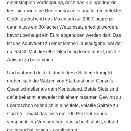
einer simplen Verdopplung, doch das Kleingedruckte
liest sich wie eine Bedienungsanleitung für ein defektes
Gerät. Zuerst wird das Maximum auf 200 € begrenzt,
dann muss ein 30‑facher Wettumsatz erledigt werden,
bevor überhaupt ein Euro abgehoben werden darf. Das
ist das Äquivalent zu einer Mathe‑Hausaufgabe, bei der
du erst 30 Mal dieselbe Gleichung lösen musst, um die
Antwort zu bekommen.
Und während du dich durch diese Schleife kämpfst,
drehen sich die Walzen von Starburst oder Gonzo’s
Quest schneller als dein Kontostand. Beide Slots sind
dafür bekannt, entweder mit einem rasanten Gewinn zu
überraschen oder dich in eine tiefe, volatile Spirale zu
stürzen – exakt das, was ein 100‑Prozent‑Bonus
verspricht: ein Versprechen, das schnell platzt, sobald
du versuchst, etwas zu realisieren.