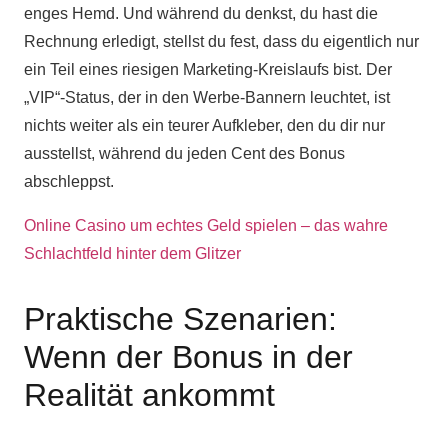
enges Hemd. Und während du denkst, du hast die
Rechnung erledigt, stellst du fest, dass du eigentlich nur
ein Teil eines riesigen Marketing‑Kreislaufs bist. Der
„VIP“-Status, der in den Werbe‑Bannern leuchtet, ist
nichts weiter als ein teurer Aufkleber, den du dir nur
ausstellst, während du jeden Cent des Bonus
abschleppst.
Online Casino um echtes Geld spielen – das wahre
Schlachtfeld hinter dem Glitzer
Praktische Szenarien:
Wenn der Bonus in der
Realität ankommt