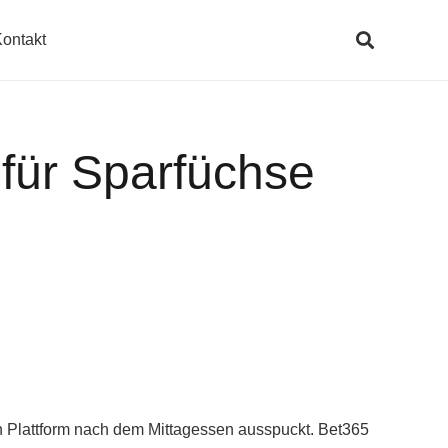
ontakt
 für Sparfüchse
en Plattform nach dem Mittagessen ausspuckt. Bet365