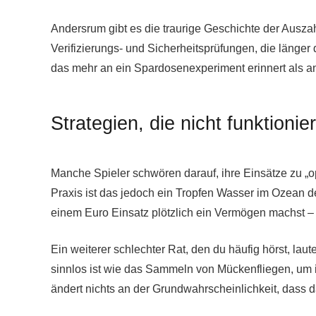
Andersrum gibt es die traurige Geschichte der Ausza
Verifizierungs‑ und Sicherheitsprüfungen, die länger
das mehr an ein Spardosen­experiment erinnert als an
Strategien, die nicht funktionie
Manche Spieler schwören darauf, ihre Einsätze zu „o
Praxis ist das jedoch ein Tropfen Wasser im Ozean d
einem Euro Einsatz plötzlich ein Vermögen machst – e
Ein weiterer schlechter Rat, den du häufig hörst, lau
sinnlos ist wie das Sammeln von Mückenfliegen, um
ändert nichts an der Grundwahrscheinlichkeit, dass d