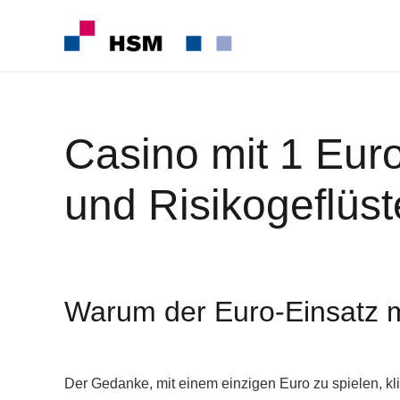
Casino mit 1 Eur
und Risikogeflüst
Warum der Euro‑Einsatz m
Der Gedanke, mit einem einzigen Euro zu spielen, kl