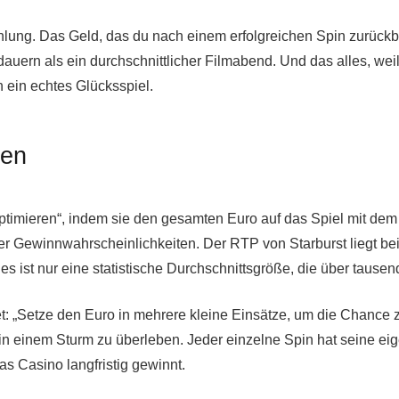
hlung. Das Geld, das du nach einem erfolgreichen Spin zurückb
 dauern als ein durchschnittlicher Filmabend. Und das alles, wei
 ein echtes Glücksspiel.
ren
ptimieren“, indem sie den gesamten Euro auf das Spiel mit dem 
er Gewinnwahrscheinlichkeiten. Der RTP von Starburst liegt bei
s ist nur eine statistische Durchschnittsgröße, die über tausen
tet: „Setze den Euro in mehrere kleine Einsätze, um die Chance 
 in einem Sturm zu überleben. Jeder einzelne Spin hat seine 
as Casino langfristig gewinnt.