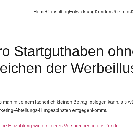
Home
Consulting
Entwicklung
Kunden
Über uns
K
ro Startguthaben ohn
eichen der Werbeillu
 man mit einem lächerlich kleinen Betrag loslegen kann, als wä
arketing‑Abteilungs‑Hirngespinsten entgegenkommt.
hne Einzahlung wie ein leeres Versprechen in die Runde