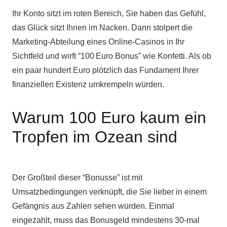
Ihr Konto sitzt im roten Bereich, Sie haben das Gefühl,
das Glück sitzt Ihnen im Nacken. Dann stolpert die
Marketing‑Abteilung eines Online‑Casinos in Ihr
Sichtfeld und wirft “100 Euro Bonus” wie Konfetti. Als ob
ein paar hundert Euro plötzlich das Fundament Ihrer
finanziellen Existenz umkrempeln würden.
Warum 100 Euro kaum ein
Tropfen im Ozean sind
Der Großteil dieser “Bonusse” ist mit
Umsatzbedingungen verknüpft, die Sie lieber in einem
Gefängnis aus Zahlen sehen würden. Einmal
eingezahlt, muss das Bonusgeld mindestens 30‑mal