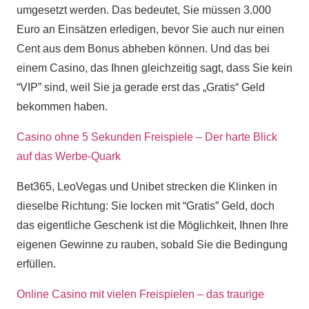
umgesetzt werden. Das bedeutet, Sie müssen 3.000
Euro an Einsätzen erledigen, bevor Sie auch nur einen
Cent aus dem Bonus abheben können. Und das bei
einem Casino, das Ihnen gleichzeitig sagt, dass Sie kein
“VIP” sind, weil Sie ja gerade erst das „Gratis“ Geld
bekommen haben.
Casino ohne 5 Sekunden Freispiele – Der harte Blick
auf das Werbe-Quark
Bet365, LeoVegas und Unibet strecken die Klinken in
dieselbe Richtung: Sie locken mit “Gratis” Geld, doch
das eigentliche Geschenk ist die Möglichkeit, Ihnen Ihre
eigenen Gewinne zu rauben, sobald Sie die Bedingung
erfüllen.
Online Casino mit vielen Freispielen – das traurige