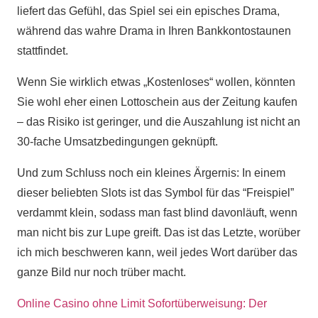
liefert das Gefühl, das Spiel sei ein episches Drama,
während das wahre Drama in Ihren Bankkontostaunen
stattfindet.
Wenn Sie wirklich etwas „Kostenloses“ wollen, könnten
Sie wohl eher einen Lottoschein aus der Zeitung kaufen
– das Risiko ist geringer, und die Auszahlung ist nicht an
30‑fache Umsatzbedingungen geknüpft.
Und zum Schluss noch ein kleines Ärgernis: In einem
dieser beliebten Slots ist das Symbol für das “Freispiel”
verdammt klein, sodass man fast blind davonläuft, wenn
man nicht bis zur Lupe greift. Das ist das Letzte, worüber
ich mich beschweren kann, weil jedes Wort darüber das
ganze Bild nur noch trüber macht.
Online Casino ohne Limit Sofortüberweisung: Der