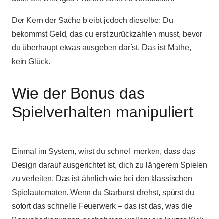
Der Kern der Sache bleibt jedoch dieselbe: Du
bekommst Geld, das du erst zurückzahlen musst, bevor
du überhaupt etwas ausgeben darfst. Das ist Mathe,
kein Glück.
Wie der Bonus das
Spielverhalten manipuliert
Einmal im System, wirst du schnell merken, dass das
Design darauf ausgerichtet ist, dich zu längerem Spielen
zu verleiten. Das ist ähnlich wie bei den klassischen
Spielautomaten. Wenn du Starburst drehst, spürst du
sofort das schnelle Feuerwerk – das ist das, was die