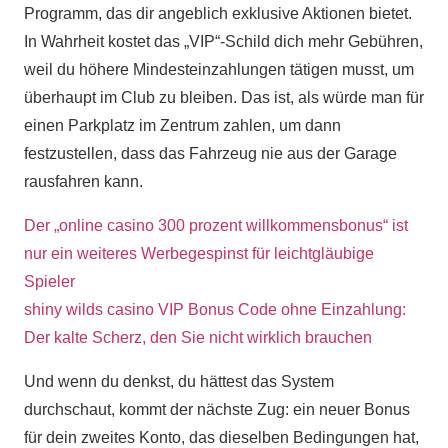
Programm, das dir angeblich exklusive Aktionen bietet.
In Wahrheit kostet das „VIP“‑Schild dich mehr Gebühren,
weil du höhere Mindesteinzahlungen tätigen musst, um
überhaupt im Club zu bleiben. Das ist, als würde man für
einen Parkplatz im Zentrum zahlen, um dann
festzustellen, dass das Fahrzeug nie aus der Garage
rausfahren kann.
Der „online casino 300 prozent willkommensbonus“ ist
nur ein weiteres Werbegespinst für leichtgläubige
Spieler
shiny wilds casino VIP Bonus Code ohne Einzahlung:
Der kalte Scherz, den Sie nicht wirklich brauchen
Und wenn du denkst, du hättest das System
durchschaut, kommt der nächste Zug: ein neuer Bonus
für dein zweites Konto, das dieselben Bedingungen hat,