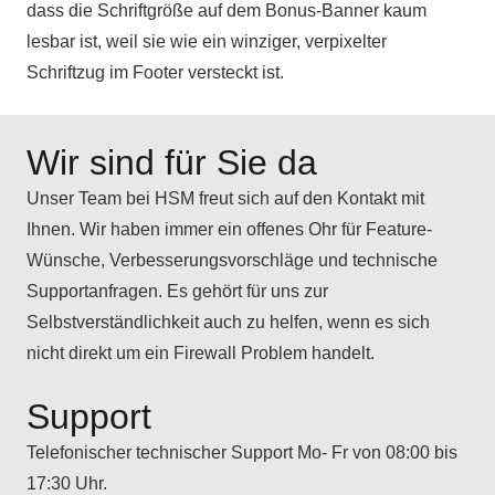
dass die Schriftgröße auf dem Bonus‑Banner kaum
lesbar ist, weil sie wie ein winziger, verpixelter
Schriftzug im Footer versteckt ist.
Wir sind für Sie da
Unser Team bei HSM freut sich auf den Kontakt mit
Ihnen. Wir haben immer ein offenes Ohr für Feature-
Wünsche, Verbesserungsvorschläge und technische
Supportanfragen. Es gehört für uns zur
Selbstverständlichkeit auch zu helfen, wenn es sich
nicht direkt um ein Firewall Problem handelt.
Support
Telefonischer technischer Support Mo- Fr von 08:00 bis
17:30 Uhr.