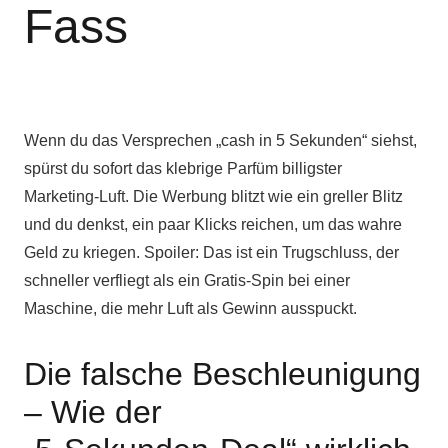
Fass
Wenn du das Versprechen „cash in 5 Sekunden“ siehst,
spürst du sofort das klebrige Parfüm billigster
Marketing‑Luft. Die Werbung blitzt wie ein greller Blitz
und du denkst, ein paar Klicks reichen, um das wahre
Geld zu kriegen. Spoiler: Das ist ein Trugschluss, der
schneller verfliegt als ein Gratis‑Spin bei einer
Maschine, die mehr Luft als Gewinn ausspuckt.
Die falsche Beschleunigung
– Wie der