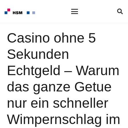
Casino ohne 5
Sekunden
Echtgeld – Warum
das ganze Getue
nur ein schneller
Wimpernschlag im