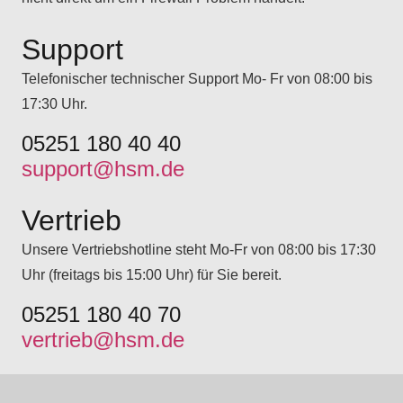
Support
Telefonischer technischer Support Mo- Fr von 08:00 bis
17:30 Uhr.
05251 180 40 40
support@hsm.de
Vertrieb
Unsere Vertriebshotline steht Mo-Fr von 08:00 bis 17:30
Uhr (freitags bis 15:00 Uhr) für Sie bereit.
05251 180 40 70
vertrieb@hsm.de