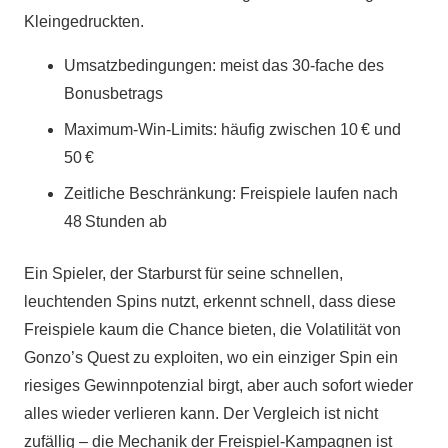
Kleingedruckten.
Umsatzbedingungen: meist das 30‑fache des
Bonusbetrags
Maximum‑Win‑Limits: häufig zwischen 10 € und
50 €
Zeitliche Beschränkung: Freispiele laufen nach
48 Stunden ab
Ein Spieler, der Starburst für seine schnellen,
leuchtenden Spins nutzt, erkennt schnell, dass diese
Freispiele kaum die Chance bieten, die Volatilität von
Gonzo’s Quest zu exploiten, wo ein einziger Spin ein
riesiges Gewinnpotenzial birgt, aber auch sofort wieder
alles wieder verlieren kann. Der Vergleich ist nicht
zufällig – die Mechanik der Freispiel‑Kampagnen ist