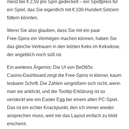
meist bei € 2,50 pro Spin gedeckelt – ein Spottpreis für
ein Spiel, das Sie eigentlich mit € 100‑Hundert-Setzern
füttern könnten.
Wenn Sie also glauben, dass Sie mit ein paar
Free‑Spins ein Vermögen machen können, haben Sie
das gleiche Vertrauen in den letzten Keks im Keksdose,
der angeblich noch süß ist.
Ein weiteres Ärgernis: Die UI von Bet365s
Casino‑Dashboard zeigt die Free‑Spins in kleiner, kaum
lesbarer Schrift. Die Zahlen vergrößern sich nicht, wenn
man sie anklickt, und die Tooltip‑Erklärung ist so
versteckt wie ein Easter Egg bei einem alten PC‑Spiel.
Das ist ein echter Knackpunkt, den ich immer wieder
ansprechen muss, weil mir das Layout einfach zu blöd
erscheint.