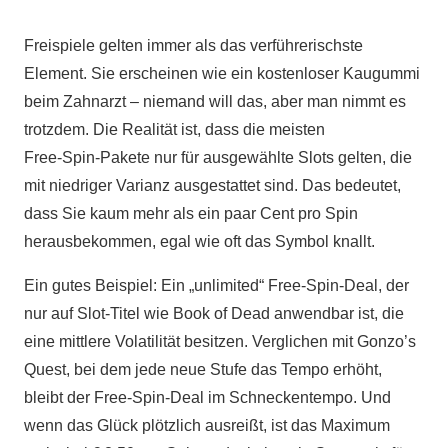
Freispiele gelten immer als das verführerischste
Element. Sie erscheinen wie ein kostenloser Kaugummi
beim Zahnarzt – niemand will das, aber man nimmt es
trotzdem. Die Realität ist, dass die meisten
Free‑Spin‑Pakete nur für ausgewählte Slots gelten, die
mit niedriger Varianz ausgestattet sind. Das bedeutet,
dass Sie kaum mehr als ein paar Cent pro Spin
herausbekommen, egal wie oft das Symbol knallt.
Ein gutes Beispiel: Ein „unlimited“ Free‑Spin-Deal, der
nur auf Slot‑Titel wie Book of Dead anwendbar ist, die
eine mittlere Volatilität besitzen. Verglichen mit Gonzo’s
Quest, bei dem jede neue Stufe das Tempo erhöht,
bleibt der Free‑Spin‑Deal im Schneckentempo. Und
wenn das Glück plötzlich ausreißt, ist das Maximum