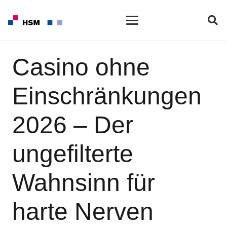
Casino ohne
Einschränkungen
2026 – Der
ungefilterte
Wahnsinn für
harte Nerven