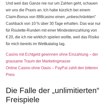
Und weil das Ganze nie nur um Zahlen geht, schauen
wir uns die Praxis an. Ich habe kürzlich bei einem
Claim‑Bonus von 888casino einen „unbeschränkten“
Cashback von 10 % über 30 Tage erhalten. Das war nur
für Roulette‑Runden mit einer Mindesteinzahlung von
€ 20, die ich nie wirklich spielen wollte, weil das Risiko
für mich bereits im Wettkatalog lag.
Casino mit Echtgeld gewinnen ohne Einzahlung – der
grausame Traum der Marketingmasse
Online Casino ohne Oasis – PayPal zahlt den bitteren
Preis
Die Falle der „unlimitierten“
Freispiele