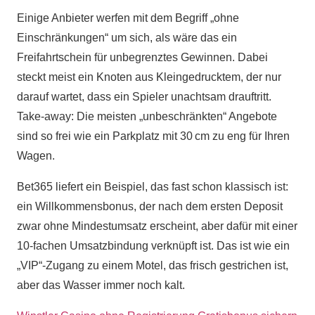
Einige Anbieter werfen mit dem Begriff „ohne
Einschränkungen“ um sich, als wäre das ein
Freifahrtschein für unbegrenztes Gewinnen. Dabei
steckt meist ein Knoten aus Kleingedrucktem, der nur
darauf wartet, dass ein Spieler unachtsam drauftritt.
Take‑away: Die meisten „unbeschränkten“ Angebote
sind so frei wie ein Parkplatz mit 30 cm zu eng für Ihren
Wagen.
Bet365 liefert ein Beispiel, das fast schon klassisch ist:
ein Willkommensbonus, der nach dem ersten Deposit
zwar ohne Mindestumsatz erscheint, aber dafür mit einer
10‑fachen Umsatzbindung verknüpft ist. Das ist wie ein
„VIP“-Zugang zu einem Motel, das frisch gestrichen ist,
aber das Wasser immer noch kalt.