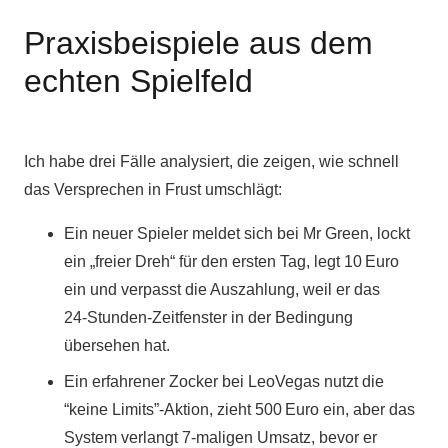
Praxisbeispiele aus dem
echten Spielfeld
Ich habe drei Fälle analysiert, die zeigen, wie schnell
das Versprechen in Frust umschlägt:
Ein neuer Spieler meldet sich bei Mr Green, lockt
ein „freier Dreh“ für den ersten Tag, legt 10 Euro
ein und verpasst die Auszahlung, weil er das
24‑Stunden‑Zeitfenster in der Bedingung
übersehen hat.
Ein erfahrener Zocker bei LeoVegas nutzt die
“keine Limits”-Aktion, zieht 500 Euro ein, aber das
System verlangt 7‑maligen Umsatz, bevor er