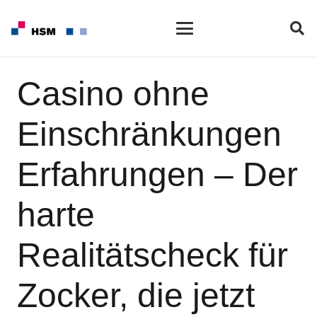
Casino ohne
Einschränkungen
Erfahrungen – Der
harte
Realitätscheck für
Zocker, die jetzt