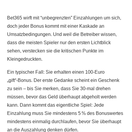
Bet365 wirft mit “unbegrenzten” Einzahlungen um sich,
doch jeder Bonus kommt mit einer Kaskade an
Umsatzbedingungen. Und weil die Betreiber wissen,
dass die meisten Spieler nur den ersten Lichtblick
sehen, verstecken sie die kritischen Punkte im
Kleingedruckten.
Ein typischer Fall: Sie erhalten einen 100‑Euro
„gift“‑Bonus. Der erste Gedanke scheint ein Geschenk
zu sein – bis Sie merken, dass Sie 30‑mal drehen
müssen, bevor das Geld überhaupt abgeholt werden
kann. Dann kommt das eigentliche Spiel: Jede
Einzahlung muss Sie mindestens 5 % des Bonuswertes
mindestens einmalig durchlaufen, bevor Sie überhaupt
an die Auszahlung denken dürfen.