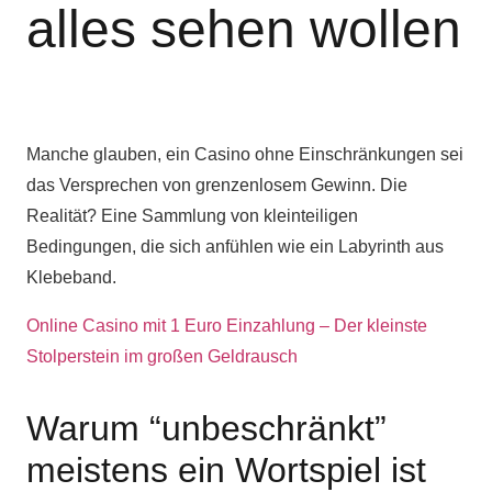
alles sehen wollen
Manche glauben, ein Casino ohne Einschränkungen sei
das Versprechen von grenzenlosem Gewinn. Die
Realität? Eine Sammlung von kleinteiligen
Bedingungen, die sich anfühlen wie ein Labyrinth aus
Klebeband.
Online Casino mit 1 Euro Einzahlung – Der kleinste
Stolperstein im großen Geldrausch
Warum “unbeschränkt”
meistens ein Wortspiel ist