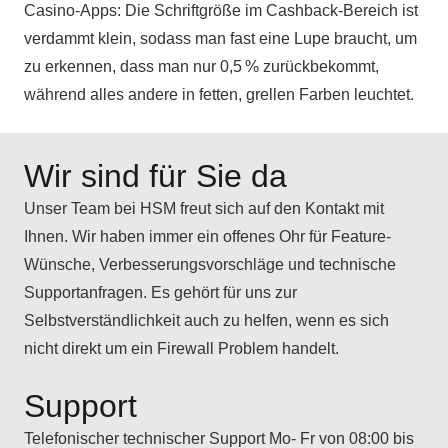
Casino‑Apps: Die Schriftgröße im Cashback‑Bereich ist
verdammt klein, sodass man fast eine Lupe braucht, um
zu erkennen, dass man nur 0,5 % zurückbekommt,
während alles andere in fetten, grellen Farben leuchtet.
Wir sind für Sie da
Unser Team bei HSM freut sich auf den Kontakt mit
Ihnen. Wir haben immer ein offenes Ohr für Feature-
Wünsche, Verbesserungsvorschläge und technische
Supportanfragen. Es gehört für uns zur
Selbstverständlichkeit auch zu helfen, wenn es sich
nicht direkt um ein Firewall Problem handelt.
Support
Telefonischer technischer Support Mo- Fr von 08:00 bis