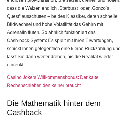
endlosen Slot‑Marathon. Sie setzen, drehen und hoffen,
dass die Walzen endlich „Starburst“ oder „Gonzo’s
Quest“ ausschütten – beides Klassiker, deren schnelle
Bildwechsel und hohe Volatilität das Gehirn mit
Adrenalin fluten. So ähnlich funktioniert das
Cash‑back‑System: Es spielt mit Ihren Erwartungen,
schickt Ihnen gelegentlich eine kleine Rückzahlung und
lässt Sie dann weiter drehen, bis die Realität wieder
einrenkt.
Casino Jokers Willkommensbonus: Der kalte
Rechenschieber, den keiner braucht
Die Mathematik hinter dem
Cashback