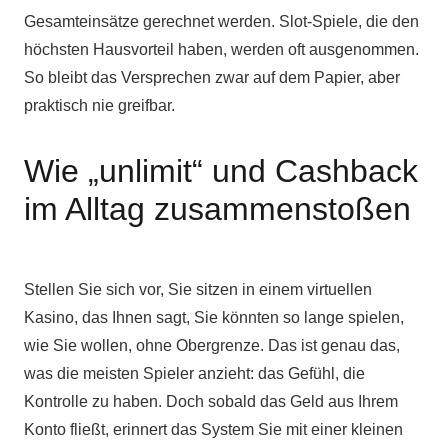
Gesamteinsätze gerechnet werden. Slot‑Spiele, die den
höchsten Hausvorteil haben, werden oft ausgenommen.
So bleibt das Versprechen zwar auf dem Papier, aber
praktisch nie greifbar.
Wie „unlimit“ und Cashback
im Alltag zusammenstoßen
Stellen Sie sich vor, Sie sitzen in einem virtuellen
Kasino, das Ihnen sagt, Sie könnten so lange spielen,
wie Sie wollen, ohne Obergrenze. Das ist genau das,
was die meisten Spieler anzieht: das Gefühl, die
Kontrolle zu haben. Doch sobald das Geld aus Ihrem
Konto fließt, erinnert das System Sie mit einer kleinen