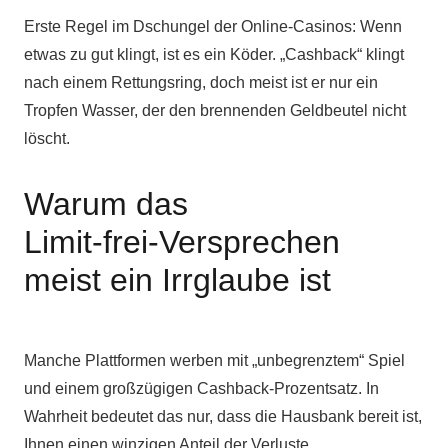
Erste Regel im Dschungel der Online‑Casinos: Wenn
etwas zu gut klingt, ist es ein Köder. „Cashback“ klingt
nach einem Rettungsring, doch meist ist er nur ein
Tropfen Wasser, der den brennenden Geldbeutel nicht
löscht.
Warum das
Limit‑frei‑Versprechen
meist ein Irrglaube ist
Manche Plattformen werben mit „unbegrenztem“ Spiel
und einem großzügigen Cashback‑Prozentsatz. In
Wahrheit bedeutet das nur, dass die Hausbank bereit ist,
Ihnen einen winzigen Anteil der Verluste