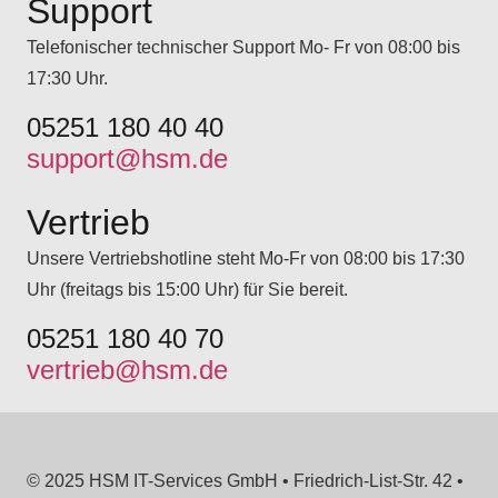
Support
Telefonischer technischer Support Mo- Fr von 08:00 bis
17:30 Uhr.
05251 180 40 40
support@hsm.de
Vertrieb
Unsere Vertriebshotline steht Mo-Fr von 08:00 bis 17:30
Uhr (freitags bis 15:00 Uhr) für Sie bereit.
05251 180 40 70
vertrieb@hsm.de
© 2025 HSM IT-Services GmbH • Friedrich-List-Str. 42 •