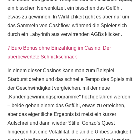
ein bisschen Nervenkitzel, ein bisschen das Gefühl,
etwas zu gewinnen. In Wirklichkeit geht es aber nur um
das Sammeln von Cashflow, während die Spieler sich
durch ein Labyrinth aus verwirrenden AGBs klicken.
7 Euro Bonus ohne Einzahlung im Casino: Der
überbewertete Schnickschnack
In einem dieser Casinos kann man zum Beispiel
Starburst drehen und das schnelle Tempo des Spiels mit
der Geschwindigkeit vergleichen, mit der neue
„Kundengewinnungsprogramme“ hochgefahren werden
– beide geben einem das Gefühl, etwas zu erreichen,
aber das eigentliche Ergebnis ist meist ein kurzer
Aufschrei und dann wieder Stille. Gonzo’s Quest
hingegen hat eine Volatilität, die an die Unbeständigkeit