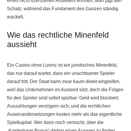
eines nicht lizenzierten Anbieters erinnert: Man jagt den
Schatz, während das Fundament des Ganzen ständig
wackelt.
Wie das rechtliche Minenfeld
aussieht
Ein Casino ohne Lizenz ist ein juristisches Minenfeld,
das nur darauf wartet, dass ein unachtsamer Spieler
darauf tritt. Der Staat kann zwar kaum direkt eingreifen,
weil das Unternehmen im Ausland sitzt, doch die Folgen
für den Spieler sind sofort spürbar: Geld wird blockiert,
Auszahlungen verzögern sich, und die rechtlichen
Auseinandersetzungen kosten mehr als das eigentliche
Spielkapital. Wer dann noch versucht, über die
„Kostenloser Bonus“-Aktion einen Ausweg zu finden,