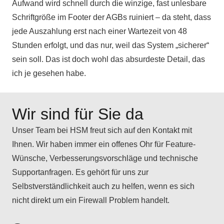
Aufwand wird schnell durch die winzige, fast unlesbare
Schriftgröße im Footer der AGBs ruiniert – da steht, dass
jede Auszahlung erst nach einer Wartezeit von 48
Stunden erfolgt, und das nur, weil das System „sicherer“
sein soll. Das ist doch wohl das absurdeste Detail, das
ich je gesehen habe.
Wir sind für Sie da
Unser Team bei HSM freut sich auf den Kontakt mit
Ihnen. Wir haben immer ein offenes Ohr für Feature-
Wünsche, Verbesserungsvorschläge und technische
Supportanfragen. Es gehört für uns zur
Selbstverständlichkeit auch zu helfen, wenn es sich
nicht direkt um ein Firewall Problem handelt.