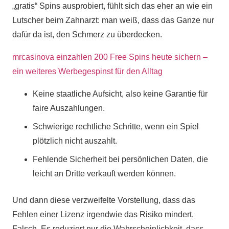
„gratis“ Spins ausprobiert, fühlt sich das eher an wie ein
Lutscher beim Zahnarzt: man weiß, dass das Ganze nur
dafür da ist, den Schmerz zu überdecken.
mrcasinova einzahlen 200 Free Spins heute sichern –
ein weiteres Werbegespinst für den Alltag
Keine staatliche Aufsicht, also keine Garantie für
faire Auszahlungen.
Schwierige rechtliche Schritte, wenn ein Spiel
plötzlich nicht auszahlt.
Fehlende Sicherheit bei persönlichen Daten, die
leicht an Dritte verkauft werden können.
Und dann diese verzweifelte Vorstellung, dass das
Fehlen einer Lizenz irgendwie das Risiko mindert.
Falsch. Es reduziert nur die Wahrscheinlichkeit, dass