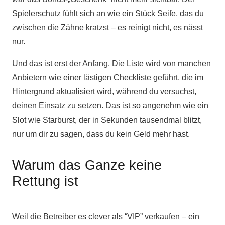
Spielerschutz fühlt sich an wie ein Stück Seife, das du
zwischen die Zähne kratzst – es reinigt nicht, es nässt
nur.
Und das ist erst der Anfang. Die Liste wird von manchen
Anbietern wie einer lästigen Checkliste geführt, die im
Hintergrund aktualisiert wird, während du versuchst,
deinen Einsatz zu setzen. Das ist so angenehm wie ein
Slot wie Starburst, der in Sekunden tausendmal blitzt,
nur um dir zu sagen, dass du kein Geld mehr hast.
Warum das Ganze keine
Rettung ist
Weil die Betreiber es clever als “VIP” verkaufen – ein