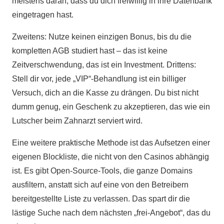
meistens daran, dass du dich freiwillig in ihre Datenbank
eingetragen hast.
Zweitens: Nutze keinen einzigen Bonus, bis du die
kompletten AGB studiert hast – das ist keine
Zeitverschwendung, das ist ein Investment. Drittens:
Stell dir vor, jede „VIP“-Behandlung ist ein billiger
Versuch, dich an die Kasse zu drängen. Du bist nicht
dumm genug, ein Geschenk zu akzeptieren, das wie ein
Lutscher beim Zahnarzt serviert wird.
Eine weitere praktische Methode ist das Aufsetzen einer
eigenen Blockliste, die nicht von den Casinos abhängig
ist. Es gibt Open‑Source‑Tools, die ganze Domains
ausfiltern, anstatt sich auf eine von den Betreibern
bereitgestellte Liste zu verlassen. Das spart dir die
lästige Suche nach dem nächsten „frei‑Angebot“, das du