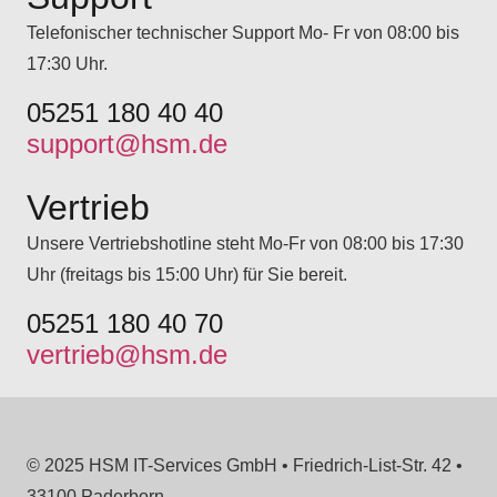
Telefonischer technischer Support Mo- Fr von 08:00 bis
17:30 Uhr.
05251 180 40 40
support@hsm.de
Vertrieb
Unsere Vertriebshotline steht Mo-Fr von 08:00 bis 17:30
Uhr (freitags bis 15:00 Uhr) für Sie bereit.
05251 180 40 70
vertrieb@hsm.de
© 2025 HSM IT-Services GmbH • Friedrich-List-Str. 42 •
33100 Paderborn