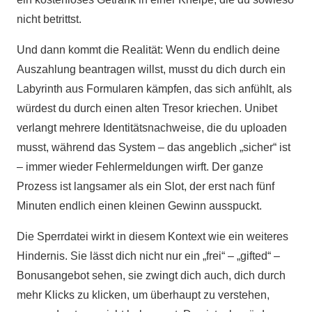
nicht betrittst.
Und dann kommt die Realität: Wenn du endlich deine
Auszahlung beantragen willst, musst du dich durch ein
Labyrinth aus Formularen kämpfen, das sich anfühlt, als
würdest du durch einen alten Tresor kriechen. Unibet
verlangt mehrere Identitätsnachweise, die du uploaden
musst, während das System – das angeblich „sicher“ ist
– immer wieder Fehlermeldungen wirft. Der ganze
Prozess ist langsamer als ein Slot, der erst nach fünf
Minuten endlich einen kleinen Gewinn ausspuckt.
Die Sperrdatei wirkt in diesem Kontext wie ein weiteres
Hindernis. Sie lässt dich nicht nur ein „frei“ – „gifted“ –
Bonusangebot sehen, sie zwingt dich auch, dich durch
mehr Klicks zu klicken, um überhaupt zu verstehen,