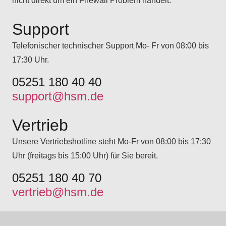
nicht direkt um ein Firewall Problem handelt.
Support
Telefonischer technischer Support Mo- Fr von 08:00 bis
17:30 Uhr.
05251 180 40 40
support@hsm.de
Vertrieb
Unsere Vertriebshotline steht Mo-Fr von 08:00 bis 17:30
Uhr (freitags bis 15:00 Uhr) für Sie bereit.
05251 180 40 70
vertrieb@hsm.de