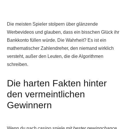
Die meisten Spieler stolpern über glänzende
Werbevideos und glauben, dass ein bisschen Glück ihr
Bankkonto füllen würde. Die Wahrheit? Es ist ein
mathematischer Zahlendreher, den niemand wirklich
versteht, außer den Leuten, die die Algorithmen
schreiben.
Die harten Fakten hinter
den vermeintlichen
Gewinnern
Wenn du nach
casino spiele mit bester gewinnchance