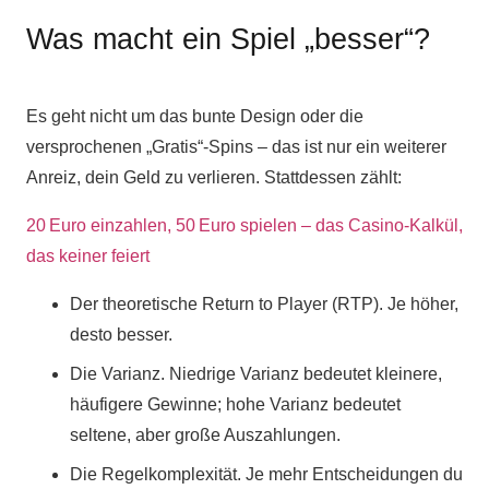
Was macht ein Spiel „besser“?
Es geht nicht um das bunte Design oder die
versprochenen „Gratis“-Spins – das ist nur ein weiterer
Anreiz, dein Geld zu verlieren. Stattdessen zählt:
20 Euro einzahlen, 50 Euro spielen – das Casino‑Kalkül,
das keiner feiert
Der theoretische Return to Player (RTP). Je höher,
desto besser.
Die Varianz. Niedrige Varianz bedeutet kleinere,
häufigere Gewinne; hohe Varianz bedeutet
seltene, aber große Auszahlungen.
Die Regel­komplexität. Je mehr Entscheidungen du