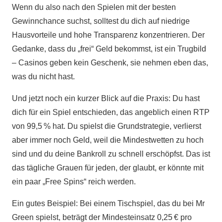
Wenn du also nach den Spielen mit der besten
Gewinnchance suchst, solltest du dich auf niedrige
Hausvorteile und hohe Transparenz konzentrieren. Der
Gedanke, dass du „frei“ Geld bekommst, ist ein Trugbild
– Casinos geben kein Geschenk, sie nehmen eben das,
was du nicht hast.
Und jetzt noch ein kurzer Blick auf die Praxis: Du hast
dich für ein Spiel entschieden, das angeblich einen RTP
von 99,5 % hat. Du spielst die Grundstrategie, verlierst
aber immer noch Geld, weil die Mindestwetten zu hoch
sind und du deine Bankroll zu schnell erschöpfst. Das ist
das tägliche Grauen für jeden, der glaubt, er könnte mit
ein paar „Free Spins“ reich werden.
Ein gutes Beispiel: Bei einem Tischspiel, das du bei Mr
Green spielst, beträgt der Mindesteinsatz 0,25 € pro