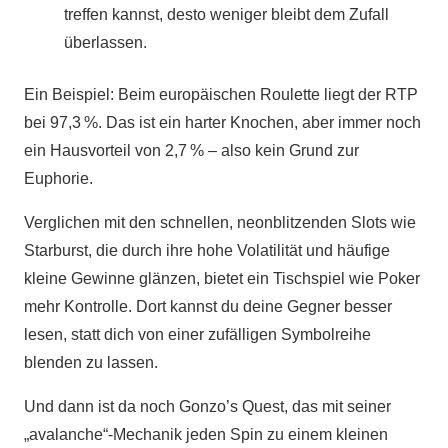
treffen kannst, desto weniger bleibt dem Zufall
überlassen.
Ein Beispiel: Beim europäischen Roulette liegt der RTP
bei 97,3 %. Das ist ein harter Knochen, aber immer noch
ein Hausvorteil von 2,7 % – also kein Grund zur
Euphorie.
Verglichen mit den schnellen, neonblitzenden Slots wie
Starburst, die durch ihre hohe Volatilität und häufige
kleine Gewinne glänzen, bietet ein Tischspiel wie Poker
mehr Kontrolle. Dort kannst du deine Gegner besser
lesen, statt dich von einer zufälligen Symbolreihe
blenden zu lassen.
Und dann ist da noch Gonzo’s Quest, das mit seiner
„avalanche“-Mechanik jeden Spin zu einem kleinen