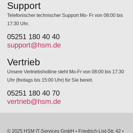
Support
Telefonischer technischer Support Mo- Fr von 08:00 bis
17:30 Uhr.
05251 180 40 40
support@hsm.de
Vertrieb
Unsere Vertriebshotline steht Mo-Fr von 08:00 bis 17:30
Uhr (freitags bis 15:00 Uhr) für Sie bereit.
05251 180 40 70
vertrieb@hsm.de
© 2025 HSM IT-Services GmbH • Friedrich-List-Str. 42 •