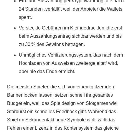
Ein- und Auszahlung per Kryptowährung, die nach
24 Stunden „verfällt“, weil der Anbieter die Wallets
sperrt.
Versteckte Gebühren im Kleingedruckten, die erst
beim Auszahlungsantrag sichtbar werden und bis
zu 30 % des Gewinns betragen.
Unmögliches Verifizierungssystem, das nach dem
Hochladen von Ausweisen „weitergeleitet“ wird,
aber nie das Ende erreicht.
Die meisten Spieler, die sich von einem glitzernden
Banner locken lassen, setzen schnell ihr gesamtes
Budget ein, weil das Spieldesign von Slotgames wie
Starburst ein schnelles Feedback gibt. Während das
Spiel im Sekundentakt neue Symbole wirft, wirft das
Fehlen einer Lizenz in das Kontensystem das gleiche