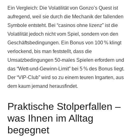
Ein Vergleich: Die Volatilität von Gonzo’s Quest ist
aufregend, weil sie durch die Mechanik der fallenden
Symbole entsteht. Bei “casinos ohne lizenz” ist die
Volatilität jedoch nicht vom Spiel, sondern von den
Geschäftsbedingungen. Ein Bonus von 100 % klingt
verlockend, bis man feststellt, dass die
Umsatzbedingungen 50‑males Spielen erfordern und
das “Wett‑und‑Gewinn‑Limit” bei 5 % des Bonus liegt.
Der “VIP‑Club” wird so zu einem teuren Irrgarten, aus
dem kaum jemand herausfindet.
Praktische Stolperfallen –
was Ihnen im Alltag
begegnet