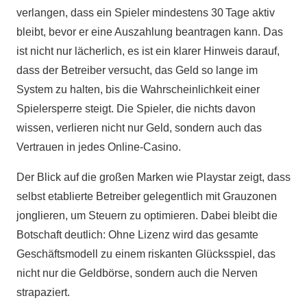
verlangen, dass ein Spieler mindestens 30 Tage aktiv
bleibt, bevor er eine Auszahlung beantragen kann. Das
ist nicht nur lächerlich, es ist ein klarer Hinweis darauf,
dass der Betreiber versucht, das Geld so lange im
System zu halten, bis die Wahrscheinlichkeit einer
Spielersperre steigt. Die Spieler, die nichts davon
wissen, verlieren nicht nur Geld, sondern auch das
Vertrauen in jedes Online‑Casino.
Der Blick auf die großen Marken wie Playstar zeigt, dass
selbst etablierte Betreiber gelegentlich mit Grauzonen
jonglieren, um Steuern zu optimieren. Dabei bleibt die
Botschaft deutlich: Ohne Lizenz wird das gesamte
Geschäftsmodell zu einem riskanten Glücksspiel, das
nicht nur die Geldbörse, sondern auch die Nerven
strapaziert.