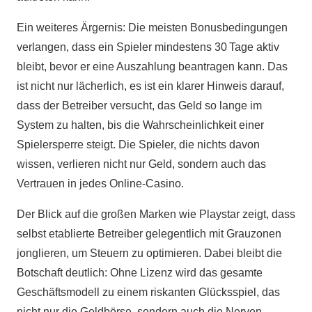
Ein weiteres Ärgernis: Die meisten Bonusbedingungen
verlangen, dass ein Spieler mindestens 30 Tage aktiv
bleibt, bevor er eine Auszahlung beantragen kann. Das
ist nicht nur lächerlich, es ist ein klarer Hinweis darauf,
dass der Betreiber versucht, das Geld so lange im
System zu halten, bis die Wahrscheinlichkeit einer
Spielersperre steigt. Die Spieler, die nichts davon
wissen, verlieren nicht nur Geld, sondern auch das
Vertrauen in jedes Online‑Casino.
Der Blick auf die großen Marken wie Playstar zeigt, dass
selbst etablierte Betreiber gelegentlich mit Grauzonen
jonglieren, um Steuern zu optimieren. Dabei bleibt die
Botschaft deutlich: Ohne Lizenz wird das gesamte
Geschäftsmodell zu einem riskanten Glücksspiel, das
nicht nur die Geldbörse, sondern auch die Nerven