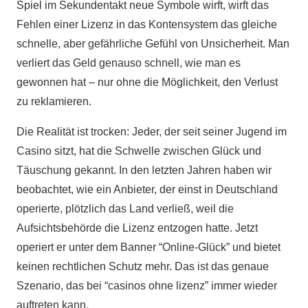
Spiel im Sekundentakt neue Symbole wirft, wirft das
Fehlen einer Lizenz in das Kontensystem das gleiche
schnelle, aber gefährliche Gefühl von Unsicherheit. Man
verliert das Geld genauso schnell, wie man es
gewonnen hat – nur ohne die Möglichkeit, den Verlust
zu reklamieren.
Die Realität ist trocken: Jeder, der seit seiner Jugend im
Casino sitzt, hat die Schwelle zwischen Glück und
Täuschung gekannt. In den letzten Jahren haben wir
beobachtet, wie ein Anbieter, der einst in Deutschland
operierte, plötzlich das Land verließ, weil die
Aufsichtsbehörde die Lizenz entzogen hatte. Jetzt
operiert er unter dem Banner “Online‑Glück” und bietet
keinen rechtlichen Schutz mehr. Das ist das genaue
Szenario, das bei “casinos ohne lizenz” immer wieder
auftreten kann.