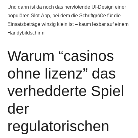
Und dann ist da noch das nervtötende UI‑Design einer
populären Slot‑App, bei dem die Schriftgröße für die
Einsatzbeträge winzig klein ist – kaum lesbar auf einem
Handybildschirm.
Warum “casinos
ohne lizenz” das
verhedderte Spiel
der
regulatorischen