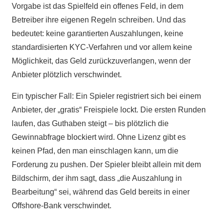
Vorgabe ist das Spielfeld ein offenes Feld, in dem
Betreiber ihre eigenen Regeln schreiben. Und das
bedeutet: keine garantierten Auszahlungen, keine
standardisierten KYC‑Verfahren und vor allem keine
Möglichkeit, das Geld zurückzuverlangen, wenn der
Anbieter plötzlich verschwindet.
Ein typischer Fall: Ein Spieler registriert sich bei einem
Anbieter, der „gratis“ Freispiele lockt. Die ersten Runden
laufen, das Guthaben steigt – bis plötzlich die
Gewinnabfrage blockiert wird. Ohne Lizenz gibt es
keinen Pfad, den man einschlagen kann, um die
Forderung zu pushen. Der Spieler bleibt allein mit dem
Bildschirm, der ihm sagt, dass „die Auszahlung in
Bearbeitung“ sei, während das Geld bereits in einer
Offshore‑Bank verschwindet.