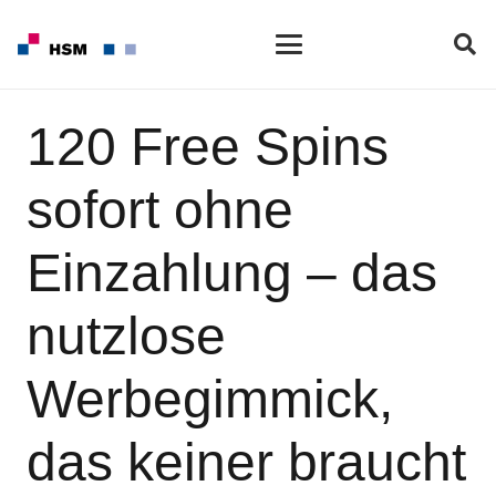
120 Free Spins
sofort ohne
Einzahlung – das
nutzlose
Werbegimmick,
das keiner braucht