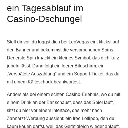
ein Tagesablauf im
Casino‑Dschungel
Stell dir vor, du loggst dich bei LeoVegas ein, klickst auf
den Banner und bekommst die versprochenen Spins.
Der erste Spin knackt ein kleines Symbol, das dich kurz
jubeln lässt. Dann folgt ein leerer Bildschirm, ein
„Verspätete Auszahlung“ und ein Support‑Ticket, das du
mit einem Kälteschock beantwortest.
Anders als bei einem echten Casino‑Erlebnis, wo du mit
einem Drink an der Bar schaust, dass das Spiel läuft,
sitzt du hier vor einem Interface, das mehr nach
Zahnarzt‑Werbung aussieht: ein free Lollipop, den du
kaum kauen darfst, weil das Gerät gleich wieder anläuft.