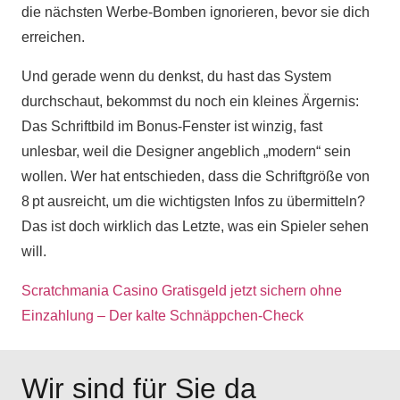
die nächsten Werbe‑Bomben ignorieren, bevor sie dich
erreichen.
Und gerade wenn du denkst, du hast das System
durchschaut, bekommst du noch ein kleines Ärgernis:
Das Schriftbild im Bonus‑Fenster ist winzig, fast
unlesbar, weil die Designer angeblich „modern“ sein
wollen. Wer hat entschieden, dass die Schriftgröße von
8 pt ausreicht, um die wichtigsten Infos zu übermitteln?
Das ist doch wirklich das Letzte, was ein Spieler sehen
will.
Scratchmania Casino Gratisgeld jetzt sichern ohne
Einzahlung – Der kalte Schnäppchen-Check
Wir sind für Sie da