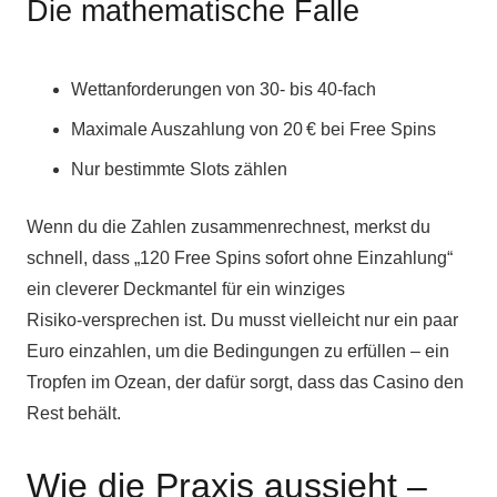
Die mathematische Falle
Wettanforderungen von 30‑ bis 40‑fach
Maximale Auszahlung von 20 € bei Free Spins
Nur bestimmte Slots zählen
Wenn du die Zahlen zusammenrechnest, merkst du
schnell, dass „120 Free Spins sofort ohne Einzahlung“
ein cleverer Deckmantel für ein winziges
Risiko‑versprechen ist. Du musst vielleicht nur ein paar
Euro einzahlen, um die Bedingungen zu erfüllen – ein
Tropfen im Ozean, der dafür sorgt, dass das Casino den
Rest behält.
Wie die Praxis aussieht –