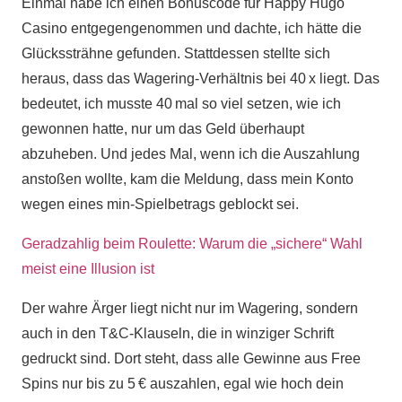
Einmal habe ich einen Bonuscode für Happy Hugo
Casino entgegengenommen und dachte, ich hätte die
Glückssträhne gefunden. Stattdessen stellte sich
heraus, dass das Wagering‑Verhältnis bei 40 x liegt. Das
bedeutet, ich musste 40 mal so viel setzen, wie ich
gewonnen hatte, nur um das Geld überhaupt
abzuheben. Und jedes Mal, wenn ich die Auszahlung
anstoßen wollte, kam die Meldung, dass mein Konto
wegen eines min‑Spielbetrags geblockt sei.
Geradzahlig beim Roulette: Warum die „sichere“ Wahl
meist eine Illusion ist
Der wahre Ärger liegt nicht nur im Wagering, sondern
auch in den T&C‑Klauseln, die in winziger Schrift
gedruckt sind. Dort steht, dass alle Gewinne aus Free
Spins nur bis zu 5 € auszahlen, egal wie hoch dein