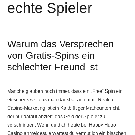
echte Spieler
Warum das Versprechen
von Gratis-Spins ein
schlechter Freund ist
Manche glauben noch immer, dass ein „Free“ Spin ein
Geschenk sei, das man dankbar annimmt. Realität:
Casino‑Marketing ist ein Kaltblütiger Matheunterricht,
der nur darauf abzielt, das Geld der Spieler zu
verschlingen. Wenn du dich heute bei Happy Hugo
Casino anmeldest, erwartest du vermutlich ein bisschen