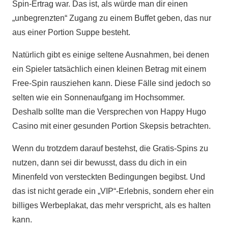
Spin‑Ertrag war. Das ist, als würde man dir einen
„unbegrenzten“ Zugang zu einem Buffet geben, das nur
aus einer Portion Suppe besteht.
Natürlich gibt es einige seltene Ausnahmen, bei denen
ein Spieler tatsächlich einen kleinen Betrag mit einem
Free‑Spin rausziehen kann. Diese Fälle sind jedoch so
selten wie ein Sonnenaufgang im Hochsommer.
Deshalb sollte man die Versprechen von Happy Hugo
Casino mit einer gesunden Portion Skepsis betrachten.
Wenn du trotzdem darauf bestehst, die Gratis‑Spins zu
nutzen, dann sei dir bewusst, dass du dich in ein
Minenfeld von versteckten Bedingungen begibst. Und
das ist nicht gerade ein „VIP“-Erlebnis, sondern eher ein
billiges Werbeplakat, das mehr verspricht, als es halten
kann.