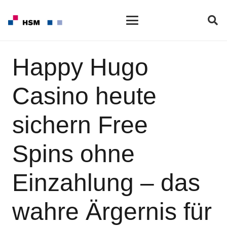
Happy Hugo
Casino heute
sichern Free
Spins ohne
Einzahlung – das
wahre Ärgernis für