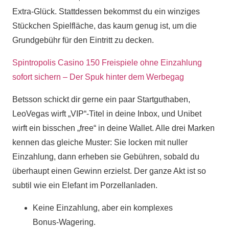
Extra‑Glück. Stattdessen bekommst du ein winziges
Stückchen Spielfläche, das kaum genug ist, um die
Grundgebühr für den Eintritt zu decken.
Spintropolis Casino 150 Freispiele ohne Einzahlung
sofort sichern – Der Spuk hinter dem Werbegag
Betsson schickt dir gerne ein paar Startguthaben,
LeoVegas wirft „VIP“‑Titel in deine Inbox, und Unibet
wirft ein bisschen „free“ in deine Wallet. Alle drei Marken
kennen das gleiche Muster: Sie locken mit nuller
Einzahlung, dann erheben sie Gebühren, sobald du
überhaupt einen Gewinn erzielst. Der ganze Akt ist so
subtil wie ein Elefant im Porzellanladen.
Keine Einzahlung, aber ein komplexes
Bonus‑Wagering.