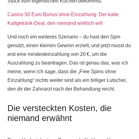
Stück vom eigentlichen Kuchen bekommst.
Casino 50 Euro Bonus ohne Einzahlung: Der kalte
Kaltgetränk‑Deal, den niemand wirklich will
Und noch ein weiteres Szenario – du hast den Spin
genutzt, einen kleinen Gewinn erzielt, und jetzt musst du
erst eine mindesteinzahlung von 20 €, um die
Auszahlung zu beantragen. Das ist genau das, was ich
meine, wenn ich sage, dass die „Free Spins ohne
Einzahlung“ nichts weiter sind als ein billiger Lutscher,
den dir der Zahnarzt nach der Behandlung reicht.
Die versteckten Kosten, die
niemand erwähnt