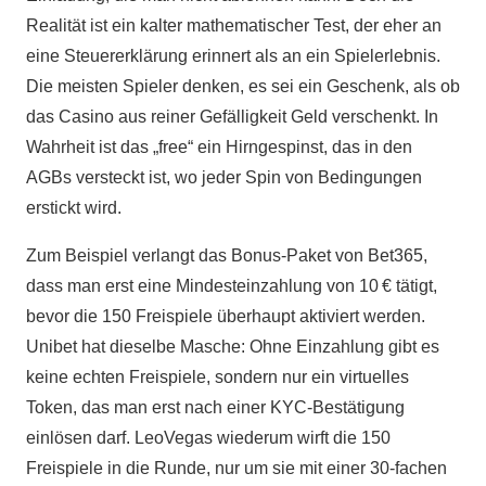
Realität ist ein kalter mathematischer Test, der eher an
eine Steuererklärung erinnert als an ein Spielerlebnis.
Die meisten Spieler denken, es sei ein Geschenk, als ob
das Casino aus reiner Gefälligkeit Geld verschenkt. In
Wahrheit ist das „free“ ein Hirngespinst, das in den
AGBs versteckt ist, wo jeder Spin von Bedingungen
erstickt wird.
Zum Beispiel verlangt das Bonus-Paket von Bet365,
dass man erst eine Mindesteinzahlung von 10 € tätigt,
bevor die 150 Freispiele überhaupt aktiviert werden.
Unibet hat dieselbe Masche: Ohne Einzahlung gibt es
keine echten Freispiele, sondern nur ein virtuelles
Token, das man erst nach einer KYC‑Bestätigung
einlösen darf. LeoVegas wiederum wirft die 150
Freispiele in die Runde, nur um sie mit einer 30‑fachen