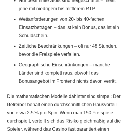
Nur bestimmte Slots sind freigeschaltet – meist
jene mit niedrigem bis mittlerem RTP.
Wettanforderungen von 20‑ bis 40‑fachen
Einsatzbeträgen – das ist kein Bonus, das ist ein
Schuldschein.
Zeitliche Beschränkungen – oft nur 48 Stunden,
bevor die Freispiele verfallen.
Geographische Einschränkungen – manche
Länder sind komplett raus, obwohl das
Bonusangebot im Frontend nichts davon verrät.
Die mathematischen Modelle dahinter sind simpel: Der
Betreiber behält einen durchschnittlichen Hausvorteil
von etwa 2‑5 % pro Spin. Wenn man 150 Freispiele
durchspielt, verteilt sich das Risiko gleichmäßig auf die
Spieler, während das Casino fast garantiert einen