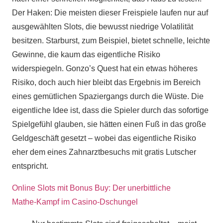
Der Haken: Die meisten dieser Freispiele laufen nur auf
ausgewählten Slots, die bewusst niedrige Volatilität
besitzen. Starburst, zum Beispiel, bietet schnelle, leichte
Gewinne, die kaum das eigentliche Risiko
widerspiegeln. Gonzo’s Quest hat ein etwas höheres
Risiko, doch auch hier bleibt das Ergebnis im Bereich
eines gemütlichen Spaziergangs durch die Wüste. Die
eigentliche Idee ist, dass die Spieler durch das sofortige
Spielgefühl glauben, sie hätten einen Fuß in das große
Geldgeschäft gesetzt – wobei das eigentliche Risiko
eher dem eines Zahnarztbesuchs mit gratis Lutscher
entspricht.
Online Slots mit Bonus Buy: Der unerbittliche
Mathe‑Kampf im Casino‑Dschungel