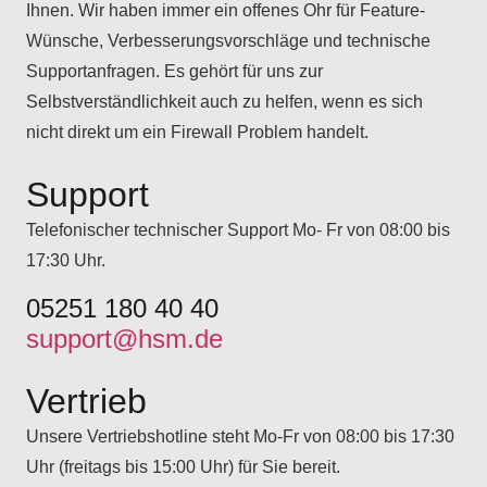
Ihnen. Wir haben immer ein offenes Ohr für Feature-
Wünsche, Verbesserungsvorschläge und technische
Supportanfragen. Es gehört für uns zur
Selbstverständlichkeit auch zu helfen, wenn es sich
nicht direkt um ein Firewall Problem handelt.
Support
Telefonischer technischer Support Mo- Fr von 08:00 bis
17:30 Uhr.
05251 180 40 40
support@hsm.de
Vertrieb
Unsere Vertriebshotline steht Mo-Fr von 08:00 bis 17:30
Uhr (freitags bis 15:00 Uhr) für Sie bereit.