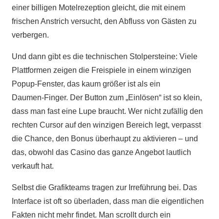
einer billigen Motelrezeption gleicht, die mit einem
frischen Anstrich versucht, den Abfluss von Gästen zu
verbergen.
Und dann gibt es die technischen Stolpersteine: Viele
Plattformen zeigen die Freispiele in einem winzigen
Popup‑Fenster, das kaum größer ist als ein
Daumen‑Finger. Der Button zum „Einlösen“ ist so klein,
dass man fast eine Lupe braucht. Wer nicht zufällig den
rechten Cursor auf den winzigen Bereich legt, verpasst
die Chance, den Bonus überhaupt zu aktivieren – und
das, obwohl das Casino das ganze Angebot lautlich
verkauft hat.
Selbst die Grafikteams tragen zur Irreführung bei. Das
Interface ist oft so überladen, dass man die eigentlichen
Fakten nicht mehr findet. Man scrollt durch ein