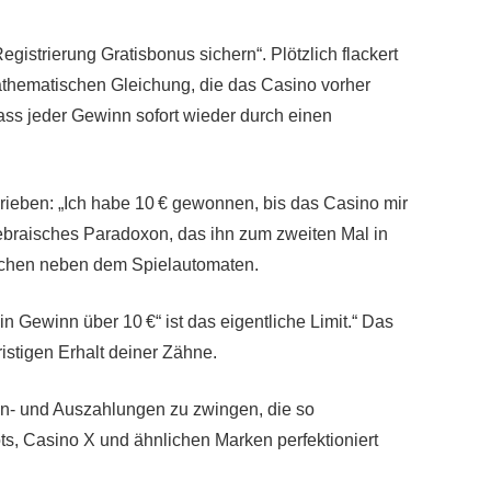
egistrierung Gratisbonus sichern“. Plötzlich flackert
mathematischen Gleichung, die das Casino vorher
 dass jeder Gewinn sofort wieder durch einen
hrieben: „Ich habe 10 € gewonnen, bis das Casino mir
braisches Paradoxon, das ihn zum zweiten Mal in
ckchen neben dem Spielautomaten.
in Gewinn über 10 €“ ist das eigentliche Limit.“ Das
ristigen Erhalt deiner Zähne.
Ein‑ und Auszahlungen zu zwingen, die so
ots, Casino X und ähnlichen Marken perfektioniert