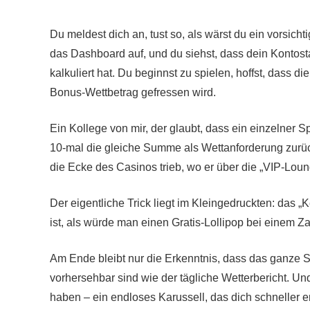
Du meldest dich an, tust so, als wärst du ein vorsicht
das Dashboard auf, und du siehst, dass dein Kontost
kalkuliert hat. Du beginnst zu spielen, hoffst, dass 
Bonus‑Wettbetrag gefressen wird.
Ein Kollege von mir, der glaubt, dass ein einzelner 
10‑mal die gleiche Summe als Wettanforderung zurü
die Ecke des Casinos trieb, wo er über die „VIP‑Lo
Der eigentliche Trick liegt im Kleingedruckten: das „
ist, als würde man einen Gratis‑Lollipop bei einem Za
Am Ende bleibt nur die Erkenntnis, dass das ganze Sy
vorhersehbar sind wie der tägliche Wetterbericht. Un
haben – ein endloses Karussell, das dich schneller 