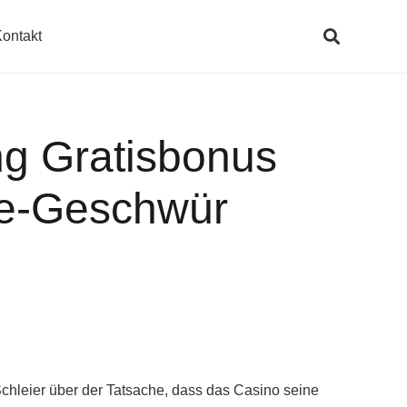
ontakt
ng Gratisbonus
rbe-Geschwür
Schleier über der Tatsache, dass das Casino seine