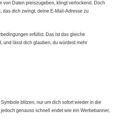
 von Daten preiszugeben, klingt verlockend. Doch
l, das dich zwingt, deine E‑Mail‑Adresse zu
edingungen erfüllst. Das ist das gleiche
ll, und lässt dich glauben, du würdest mehr
 Symbole blitzen, nur um dich sofort wieder in die
das jedoch genauso schnell endet wie ein Werbebanner,