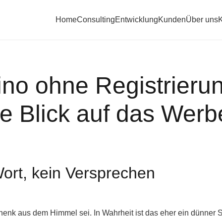
Home
Consulting
Entwicklung
Kunden
Über uns
K
ino ohne Registrieru
lte Blick auf das We
 Wort, kein Versprechen
chenk aus dem Himmel sei. In Wahrheit ist das eher ein dünner 