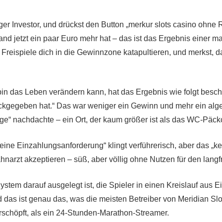
iger Investor, und drückst den Button „merkur slots casino ohne R
and jetzt ein paar Euro mehr hat – das ist das Ergebnis einer 
die Freispiele dich in die Gewinnzone katapultieren, und merkst,
Spin das Leben verändern kann, hat das Ergebnis wie folgt besc
ckgegeben hat.“ Das war weniger ein Gewinn und mehr ein alge
unge“ nachdachte – ein Ort, der kaum größer ist als das WC‑Pä
Keine Einzahlungsanforderung“ klingt verführerisch, aber das „ke
hnarzt akzeptieren – süß, aber völlig ohne Nutzen für den langf
stem darauf ausgelegt ist, die Spieler in einen Kreislauf aus 
d das ist genau das, was die meisten Betreiber von Meridian Sl
erschöpft, als ein 24‑Stunden‑Marathon‑Streamer.