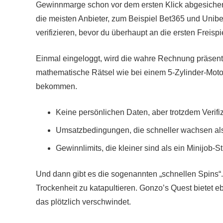
Gewinnmarge schon vor dem ersten Klick abgesichert
die meisten Anbieter, zum Beispiel Bet365 und Unibet
verifizieren, bevor du überhaupt an die ersten Freisp
Einmal eingeloggt, wird die wahre Rechnung präsenti
mathematische Rätsel wie bei einem 5‑Zylinder‑Motor, 
bekommen.
Keine persönlichen Daten, aber trotzdem Verifi
Umsatzbedingungen, die schneller wachsen als
Gewinnlimits, die kleiner sind als ein Minijob‑
Und dann gibt es die sogenannten „schnellen Spins“. S
Trockenheit zu katapultieren. Gonzo’s Quest bietet e
das plötzlich verschwindet.