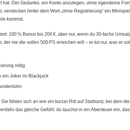
 hat. Der Gedanke, ein Konto anzulegen, ohne irgendeine Form
, verstecken hinter dem Wort „ohne Registrierung“ ein Minispie
iele kommst.
ert: 100 % Bonus bis 200 €, aber nur, wenn du 30‑fache Umsatzb
der nie die vollen 500 PS erreichen will – er tut nur, was er so
zierung nötig
 ein Joker im Blackjack
Stundenlohn
ie fühlen sich an wie ein kurzer Ritt auf Starburst, bei dem die
benfalls das gleiche Gefühl: du tauchst in ein Abenteuer ein, 