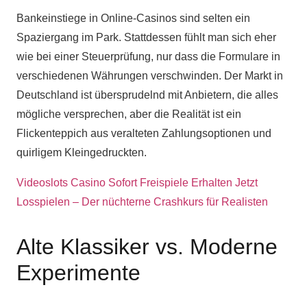
Bankeinstiege in Online‑Casinos sind selten ein
Spaziergang im Park. Stattdessen fühlt man sich eher
wie bei einer Steuerprüfung, nur dass die Formulare in
verschiedenen Währungen verschwinden. Der Markt in
Deutschland ist übersprudelnd mit Anbietern, die alles
mögliche versprechen, aber die Realität ist ein
Flickenteppich aus veralteten Zahlungsoptionen und
quirligem Kleingedruckten.
Videoslots Casino Sofort Freispiele Erhalten Jetzt
Losspielen – Der nüchterne Crashkurs für Realisten
Alte Klassiker vs. Moderne
Experimente