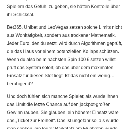
Spielern das Gefühl zu geben, sie hätten Kontrolle über
ihr Schicksal.
Bet365, Unibet und LeoVegas setzen solche Limits nicht
aus Wohltätigkeit, sondern aus trockener Mathematik.
Jeder Euro, den du setzt, wird durch Algorithmen geprüft,
die das Haus vor einem potenziellen Kollaps schützen.
Wenn du also beim nächsten Spin 100 € setzen willst,
prüft das System sofort, ob das über dem maximalen
Einsatz für diesen Slot liegt. Ist das nicht ein wenig…
beruhigend?
Und doch fühlen sich manche Spieler, als würde ihnen
das Limit die letzte Chance auf den jackpot‑großen
Gewinn rauben. Sie glauben, ein höherer Einsatz wäre
das „Ticket zur Freiheit“. Das ist ungefähr so, als würde
man denken, ein teurer Parkplatz am Flughafen würde