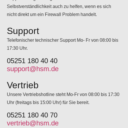
Selbstverständlichkeit auch zu helfen, wenn es sich
nicht direkt um ein Firewall Problem handelt.
Support
Telefonischer technischer Support Mo- Fr von 08:00 bis
17:30 Uhr.
05251 180 40 40
support@hsm.de
Vertrieb
Unsere Vertriebshotline steht Mo-Fr von 08:00 bis 17:30
Uhr (freitags bis 15:00 Uhr) für Sie bereit.
05251 180 40 70
vertrieb@hsm.de