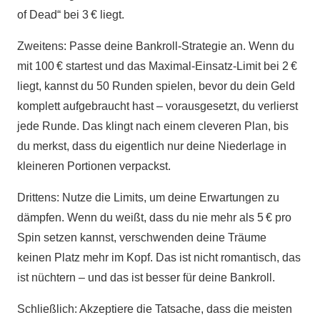
of Dead“ bei 3 € liegt.
Zweitens: Passe deine Bankroll‑Strategie an. Wenn du
mit 100 € startest und das Maximal‑Einsatz‑Limit bei 2 €
liegt, kannst du 50 Runden spielen, bevor du dein Geld
komplett aufgebraucht hast – vorausgesetzt, du verlierst
jede Runde. Das klingt nach einem cleveren Plan, bis
du merkst, dass du eigentlich nur deine Niederlage in
kleineren Portionen verpackst.
Drittens: Nutze die Limits, um deine Erwartungen zu
dämpfen. Wenn du weißt, dass du nie mehr als 5 € pro
Spin setzen kannst, verschwenden deine Träume
keinen Platz mehr im Kopf. Das ist nicht romantisch, das
ist nüchtern – und das ist besser für deine Bankroll.
Schließlich: Akzeptiere die Tatsache, dass die meisten