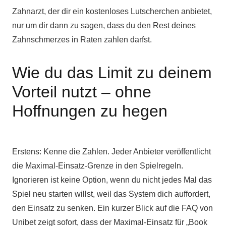
Zahnarzt, der dir ein kostenloses Lutscherchen anbietet,
nur um dir dann zu sagen, dass du den Rest deines
Zahnschmerzes in Raten zahlen darfst.
Wie du das Limit zu deinem
Vorteil nutzt – ohne
Hoffnungen zu hegen
Erstens: Kenne die Zahlen. Jeder Anbieter veröffentlicht
die Maximal‑Einsatz‑Grenze in den Spielregeln.
Ignorieren ist keine Option, wenn du nicht jedes Mal das
Spiel neu starten willst, weil das System dich auffordert,
den Einsatz zu senken. Ein kurzer Blick auf die FAQ von
Unibet zeigt sofort, dass der Maximal‑Einsatz für „Book