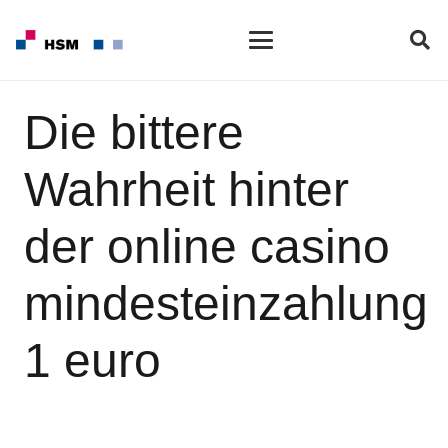
Die bittere
Wahrheit hinter
der online casino
mindesteinzahlung
1 euro