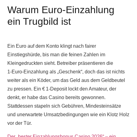
Warum Euro‑Einzahlung
ein Trugbild ist
Ein Euro auf dem Konto klingt nach fairer
Einstiegshürde, bis man die feinen Zahlen im
Kleingedruckten sieht. Betreiber präsentieren die
1‑Euro‑Einzahlung als „Geschenk“, doch das ist nichts
weiter als ein Köder, um das Geld aus dem Geldbeutel
zu pressen. Ein € 1‑Deposit lockt den Amateur, der
denkt, er habe das Casino bereits gewonnen.
Stattdessen stapeln sich Gebühren, Mindesteinsätze
und unerwartete Umsatzbedingungen wie ein Klotz Holz
vor der Tür.
Der „bester Einzahlungsbonus Casino 2026“ – ein