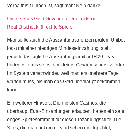
Verhältnis zu hoch ist, sagt man: Nein danke.
Online Slots Geld Gewinnen: Der trockene
Realitätscheck für echte Spieler
Man sollte auch die Auszahlungsgrenzen prüfen. Unibet
lockt mit einer niedrigen Mindesteinzahlung, stellt
jedoch das tägliche Auszahlungslimit auf € 20. Das
bedeutet, dass selbst ein kleiner Gewinn schnell wieder
im System verschwindet, weil man erst mehrere Tage
warten muss, bis man das Geld überhaupt bekommen
kann.
Ein weiterer Hinweis: Die meisten Casinos, die
überhaupt Euro‑Einzahlungen erlauben, haben ein sehr
enges Spielesortiment für diese Einzahlungsstufe. Die
Slots, die man bekommt, sind selten die Top‑Titel,