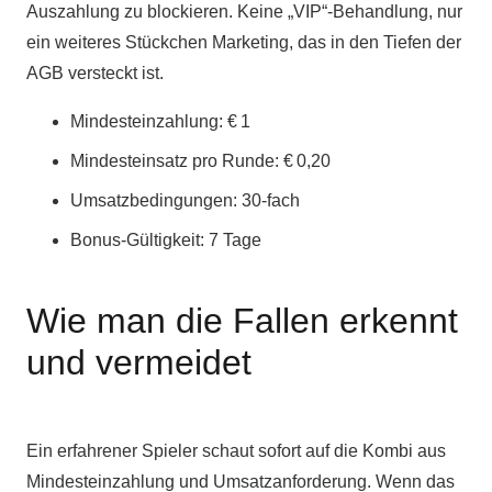
Auszahlung zu blockieren. Keine „VIP“-Behandlung, nur
ein weiteres Stückchen Marketing, das in den Tiefen der
AGB versteckt ist.
Mindesteinzahlung: € 1
Mindesteinsatz pro Runde: € 0,20
Umsatzbedingungen: 30‑fach
Bonus‑Gültigkeit: 7 Tage
Wie man die Fallen erkennt
und vermeidet
Ein erfahrener Spieler schaut sofort auf die Kombi aus
Mindesteinzahlung und Umsatzanforderung. Wenn das