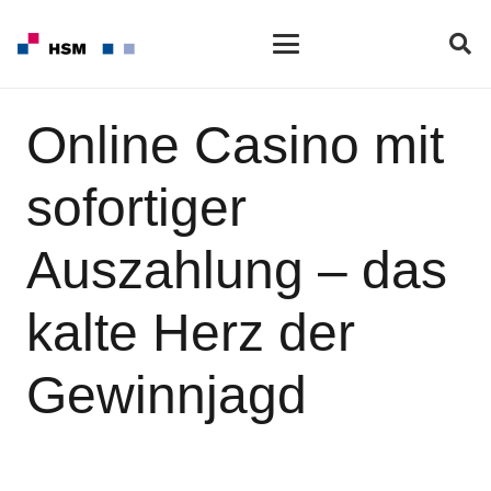
Online Casino mit
sofortiger
Auszahlung – das
kalte Herz der
Gewinnjagd