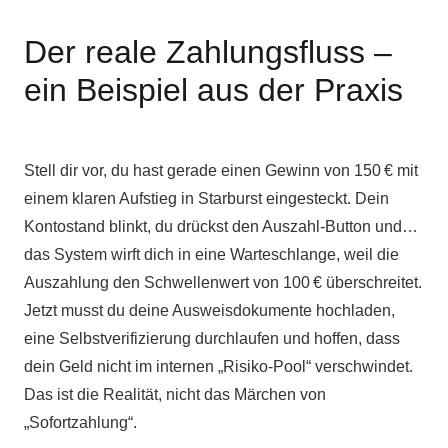
Der reale Zahlungsfluss –
ein Beispiel aus der Praxis
Stell dir vor, du hast gerade einen Gewinn von 150 € mit
einem klaren Aufstieg in Starburst eingesteckt. Dein
Kontostand blinkt, du drückst den Auszahl‑Button und…
das System wirft dich in eine Warteschlange, weil die
Auszahlung den Schwellenwert von 100 € überschreitet.
Jetzt musst du deine Ausweisdokumente hochladen,
eine Selbstverifizierung durchlaufen und hoffen, dass
dein Geld nicht im internen „Risiko‑Pool“ verschwindet.
Das ist die Realität, nicht das Märchen von
„Sofortzahlung“.