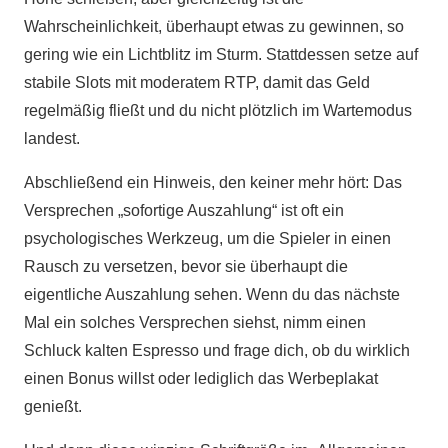
Wahrscheinlichkeit, überhaupt etwas zu gewinnen, so
gering wie ein Lichtblitz im Sturm. Stattdessen setze auf
stabile Slots mit moderatem RTP, damit das Geld
regelmäßig fließt und du nicht plötzlich im Wartemodus
landest.
Abschließend ein Hinweis, den keiner mehr hört: Das
Versprechen „sofortige Auszahlung“ ist oft ein
psychologisches Werkzeug, um die Spieler in einen
Rausch zu versetzen, bevor sie überhaupt die
eigentliche Auszahlung sehen. Wenn du das nächste
Mal ein solches Versprechen siehst, nimm einen
Schluck kalten Espresso und frage dich, ob du wirklich
einen Bonus willst oder lediglich das Werbeplakat
genießt.