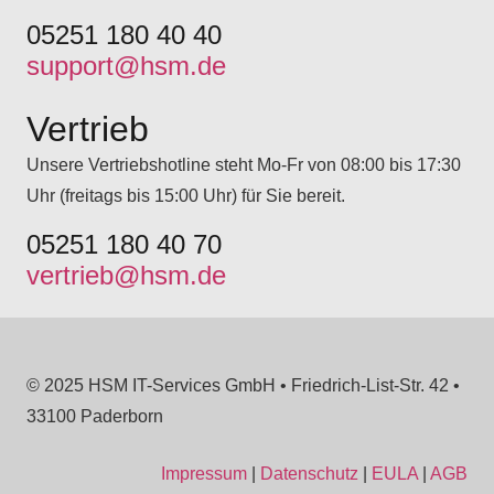
05251 180 40 40
support@hsm.de
Vertrieb
Unsere Vertriebshotline steht Mo-Fr von 08:00 bis 17:30
Uhr (freitags bis 15:00 Uhr) für Sie bereit.
05251 180 40 70
vertrieb@hsm.de
© 2025 HSM IT-Services GmbH • Friedrich-List-Str. 42 •
33100 Paderborn
Impressum
|
Datenschutz
|
EULA
|
AGB