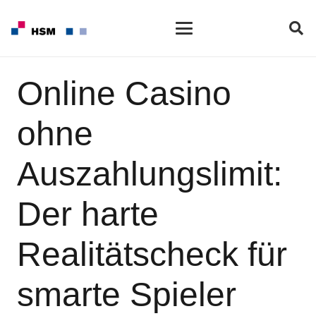
Online Casino
ohne
Auszahlungslimit:
Der harte
Realitätscheck für
smarte Spieler