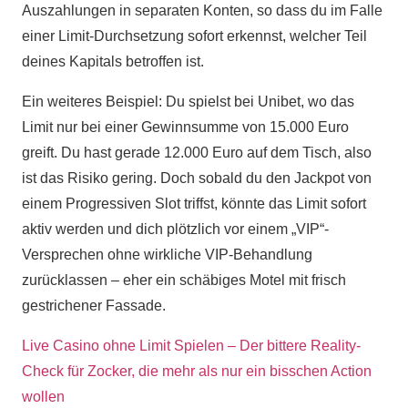
Auszahlungen in separaten Konten, so dass du im Falle
einer Limit‑Durchsetzung sofort erkennst, welcher Teil
deines Kapitals betroffen ist.
Ein weiteres Beispiel: Du spielst bei Unibet, wo das
Limit nur bei einer Gewinnsumme von 15.000 Euro
greift. Du hast gerade 12.000 Euro auf dem Tisch, also
ist das Risiko gering. Doch sobald du den Jackpot von
einem Progressiven Slot triffst, könnte das Limit sofort
aktiv werden und dich plötzlich vor einem „VIP“-
Versprechen ohne wirkliche VIP‑Behandlung
zurücklassen – eher ein schäbiges Motel mit frisch
gestrichener Fassade.
Live Casino ohne Limit Spielen – Der bittere Reality-
Check für Zocker, die mehr als nur ein bisschen Action
wollen