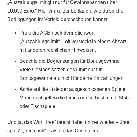
„Auszahlungslimit gilt nur für Gewinnspannen über
10.000 Euro.“ Hier ein kurzer Leitfaden, wie du solche
Bedingungen im Vorfeld durchschauen kannst:
Prüfe die AGB nach dem Stichwort
„Auszahlungslimit“ – oft versteckt in einem Absatz
mit anderen rechtlichen Hinweisen.
Beachte die Begrenzungen für Bonusgewinne.
Viele Casinos setzen das Limit nur für
Bonusgewinne an, nicht für deine Einzahlungen.
Achte auf die Liste der ausgeschlossenen Spiele.
Manchmal gelten die Limits nur für bestimmte Slots
oder Tischspiele.
Und ja, das Wort „free“ taucht dabei immer wieder – „free
spins“, „free cash“ – als ob das Casino ein