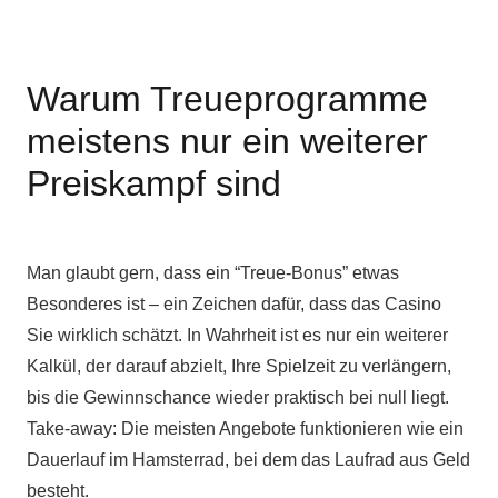
Warum Treueprogramme
meistens nur ein weiterer
Preiskampf sind
Man glaubt gern, dass ein “Treue‑Bonus” etwas
Besonderes ist – ein Zeichen dafür, dass das Casino
Sie wirklich schätzt. In Wahrheit ist es nur ein weiterer
Kalkül, der darauf abzielt, Ihre Spielzeit zu verlängern,
bis die Gewinnschance wieder praktisch bei null liegt.
Take‑away: Die meisten Angebote funktionieren wie ein
Dauerlauf im Hamsterrad, bei dem das Laufrad aus Geld
besteht.