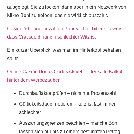
ausgelegt, Sie zu locken, dann aber in ein Netzwerk von
Mikro‑Boni zu treiben, das nie wirklich auszahlt.
Casino 50 Euro Einzahlen Bonus – Der bittere Beweis,
dass Gratisgeld nur ein schlechter Witz ist
Ein kurzer Überblick, was man im Hinterkopf behalten
sollte:
Online Casino Bonus Codes Aktuell – Der kalte Kalkül
hinter dem Werbezauber
Durchlauffaktor prüfen – nicht nur Prozentzahl
Gültigkeitsdauer notieren – kurz ist fast immer
schlechter
Auszahlungsgrenzen beachten – manche Boni
lassen sich nur bis zu einem bestimmten Betrag