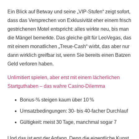
Ein Blick auf Betway und seine „VIP‑Stufen“ zeigt sofort,
dass das Versprechen von Exklusivität eher einem frisch
gestrichenen Motel entspricht: alles wirkte neu, bis man
die Mängel bemerkte. Das gleiche gilt für LeoVegas, das
mit einem monatlichen „Treue‑Cash“ wirbt, das aber nur
dann wirklich greifbar ist, wenn Sie bereits einen Batzen
Geld verloren haben.
Unlimitiert spielen, aber erst mit einem lächerlichen
Startguthaben – das wahre Casino‑Dilemma
Bonus‑% steigen kaum über 10 %
Umsatzbedingungen: 30‑ bis 40‑facher Durchlauf
Gültigkeit: meist 30 Tage, manchmal sogar 7
Und das ist erst der Anfang. Denn die eigentliche Kunst