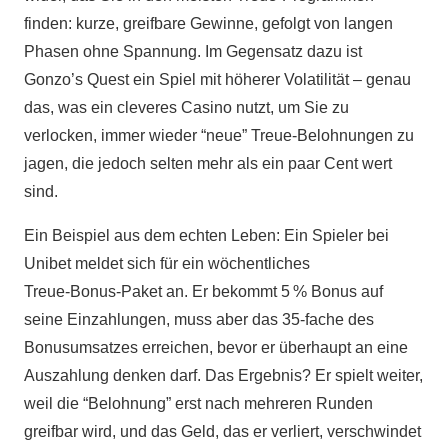
finden: kurze, greifbare Gewinne, gefolgt von langen
Phasen ohne Spannung. Im Gegensatz dazu ist
Gonzo’s Quest ein Spiel mit höherer Volatilität – genau
das, was ein cleveres Casino nutzt, um Sie zu
verlocken, immer wieder “neue” Treue‑Belohnungen zu
jagen, die jedoch selten mehr als ein paar Cent wert
sind.
Ein Beispiel aus dem echten Leben: Ein Spieler bei
Unibet meldet sich für ein wöchentliches
Treue‑Bonus‑Paket an. Er bekommt 5 % Bonus auf
seine Einzahlungen, muss aber das 35‑fache des
Bonusumsatzes erreichen, bevor er überhaupt an eine
Auszahlung denken darf. Das Ergebnis? Er spielt weiter,
weil die “Belohnung” erst nach mehreren Runden
greifbar wird, und das Geld, das er verliert, verschwindet