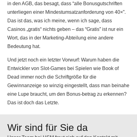
in den AGB, das besagt, dass “alle Bonusgutschriften
unterliegen einer Mindestumsatzanforderung von 40×”.
Das ist das, was ich meine, wenn ich sage, dass
Casinos „gratis“ nichts geben – das “Gratis” ist nur ein
Wort, das in der Marketing‑Abteilung eine andere
Bedeutung hat.
Und jetzt noch ein letzter Vorwurf: Warum haben die
Entwickler von Slot‑Games bei Spielen wie Book of
Dead immer noch die Schriftgröße für die
Gewinnanzeige so winzig eingestellt, dass man beinahe
eine Lupe braucht, um den Bonus‑betrag zu erkennen?
Das ist doch das Letzte.
Wir sind für Sie da