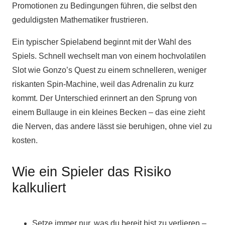
Promotionen zu Bedingungen führen, die selbst den
geduldigsten Mathematiker frustrieren.
Ein typischer Spielabend beginnt mit der Wahl des
Spiels. Schnell wechselt man von einem hochvolatilen
Slot wie Gonzo’s Quest zu einem schnelleren, weniger
riskanten Spin‑Machine, weil das Adrenalin zu kurz
kommt. Der Unterschied erinnert an den Sprung von
einem Bullauge in ein kleines Becken – das eine zieht
die Nerven, das andere lässt sie beruhigen, ohne viel zu
kosten.
Wie ein Spieler das Risiko
kalkuliert
Setze immer nur, was du bereit bist zu verlieren –