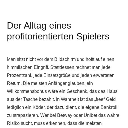
Der Alltag eines
profitorientierten Spielers
Man sitzt nicht vor dem Bildschirm und hofft auf einen
himmlischen Eingriff. Stattdessen rechnet man jede
Prozentzahl, jede Einsatzgröße und jeden erwarteten
Return. Die meisten Anfänger glauben, ein
Willkommensbonus wäre ein Geschenk, das das Haus
aus der Tasche bezahlt. In Wahrheit ist das „free“ Geld
lediglich ein Köder, der dazu dient, die eigene Bankroll
zu strapazieren. Wer bei Betway oder Unibet das wahre
Risiko sucht, muss erkennen, dass die meisten