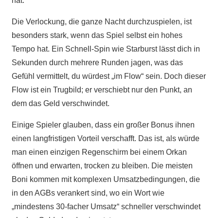
hat.
Die Verlockung, die ganze Nacht durchzuspielen, ist
besonders stark, wenn das Spiel selbst ein hohes
Tempo hat. Ein Schnell‑Spin wie Starburst lässt dich in
Sekunden durch mehrere Runden jagen, was das
Gefühl vermittelt, du würdest „im Flow“ sein. Doch dieser
Flow ist ein Trugbild; er verschiebt nur den Punkt, an
dem das Geld verschwindet.
Einige Spieler glauben, dass ein großer Bonus ihnen
einen langfristigen Vorteil verschafft. Das ist, als würde
man einen einzigen Regenschirm bei einem Orkan
öffnen und erwarten, trocken zu bleiben. Die meisten
Boni kommen mit komplexen Umsatzbedingungen, die
in den AGBs verankert sind, wo ein Wort wie
„mindestens 30‑facher Umsatz“ schneller verschwindet