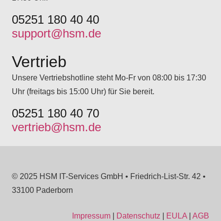
05251 180 40 40
support@hsm.de
Vertrieb
Unsere Vertriebshotline steht Mo-Fr von 08:00 bis 17:30
Uhr (freitags bis 15:00 Uhr) für Sie bereit.
05251 180 40 70
vertrieb@hsm.de
© 2025 HSM IT-Services GmbH • Friedrich-List-Str. 42 •
33100 Paderborn
Impressum
|
Datenschutz
|
EULA
|
AGB