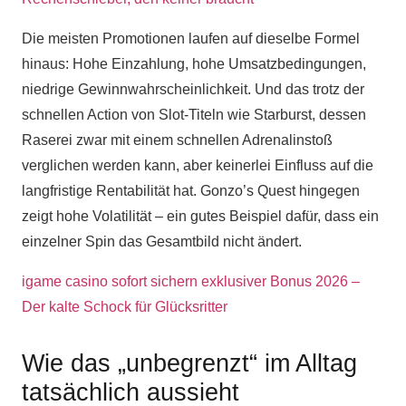
Die meisten Promotionen laufen auf dieselbe Formel
hinaus: Hohe Einzahlung, hohe Umsatzbedingungen,
niedrige Gewinnwahrscheinlichkeit. Und das trotz der
schnellen Action von Slot‑Titeln wie Starburst, dessen
Raserei zwar mit einem schnellen Adrenalinstoß
verglichen werden kann, aber keinerlei Einfluss auf die
langfristige Rentabilität hat. Gonzo’s Quest hingegen
zeigt hohe Volatilität – ein gutes Beispiel dafür, dass ein
einzelner Spin das Gesamtbild nicht ändert.
igame casino sofort sichern exklusiver Bonus 2026 –
Der kalte Schock für Glücksritter
Wie das „unbegrenzt“ im Alltag
tatsächlich aussieht