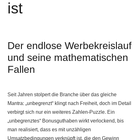
ist
Der endlose Werbekreislauf
und seine mathematischen
Fallen
Seit Jahren stolpert die Branche über das gleiche
Mantra: „unbegrenzt“ klingt nach Freiheit, doch im Detail
verbirgt sich nur ein weiteres Zahlen‑Puzzle. Ein
„unbegrenztes“ Bonusguthaben wirkt verlockend, bis
man realisiert, dass es mit unzähligen
Umsatzbedingungen verknüpft ist, die den Gewinn