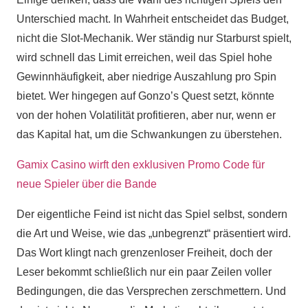
Unterschied macht. In Wahrheit entscheidet das Budget,
nicht die Slot‑Mechanik. Wer ständig nur Starburst spielt,
wird schnell das Limit erreichen, weil das Spiel hohe
Gewinnhäufigkeit, aber niedrige Auszahlung pro Spin
bietet. Wer hingegen auf Gonzo’s Quest setzt, könnte
von der hohen Volatilität profitieren, aber nur, wenn er
das Kapital hat, um die Schwankungen zu überstehen.
Gamix Casino wirft den exklusiven Promo Code für
neue Spieler über die Bande
Der eigentliche Feind ist nicht das Spiel selbst, sondern
die Art und Weise, wie das „unbegrenzt“ präsentiert wird.
Das Wort klingt nach grenzenloser Freiheit, doch der
Leser bekommt schließlich nur ein paar Zeilen voller
Bedingungen, die das Versprechen zerschmettern. Und