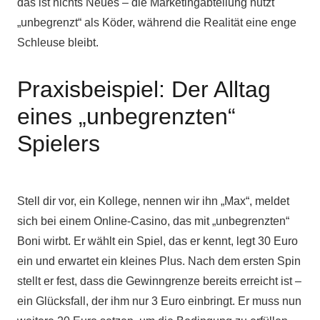
das ist nichts Neues – die Marketingabteilung nutzt
„unbegrenzt“ als Köder, während die Realität eine enge
Schleuse bleibt.
Praxisbeispiel: Der Alltag
eines „unbegrenzten“
Spielers
Stell dir vor, ein Kollege, nennen wir ihn „Max“, meldet
sich bei einem Online‑Casino, das mit „unbegrenzten“
Boni wirbt. Er wählt ein Spiel, das er kennt, legt 30 Euro
ein und erwartet ein kleines Plus. Nach dem ersten Spin
stellt er fest, dass die Gewinngrenze bereits erreicht ist –
ein Glücksfall, der ihm nur 3 Euro einbringt. Er muss nun