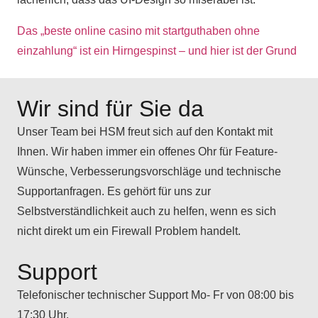
Das „beste online casino mit startguthaben ohne
einzahlung“ ist ein Hirngespinst – und hier ist der Grund
Wir sind für Sie da
Unser Team bei HSM freut sich auf den Kontakt mit
Ihnen. Wir haben immer ein offenes Ohr für Feature-
Wünsche, Verbesserungsvorschläge und technische
Supportanfragen. Es gehört für uns zur
Selbstverständlichkeit auch zu helfen, wenn es sich
nicht direkt um ein Firewall Problem handelt.
Support
Telefonischer technischer Support Mo- Fr von 08:00 bis
17:30 Uhr.