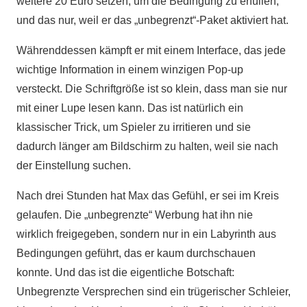
weitere 20 Euro setzen, um die Bedingung zu erfüllen,
und das nur, weil er das „unbegrenzt“-Paket aktiviert hat.
Währenddessen kämpft er mit einem Interface, das jede
wichtige Information in einem winzigen Pop‑up
versteckt. Die Schriftgröße ist so klein, dass man sie nur
mit einer Lupe lesen kann. Das ist natürlich ein
klassischer Trick, um Spieler zu irritieren und sie
dadurch länger am Bildschirm zu halten, weil sie nach
der Einstellung suchen.
Nach drei Stunden hat Max das Gefühl, er sei im Kreis
gelaufen. Die „unbegrenzte“ Werbung hat ihn nie
wirklich freigegeben, sondern nur in ein Labyrinth aus
Bedingungen geführt, das er kaum durchschauen
konnte. Und das ist die eigentliche Botschaft:
Unbegrenzte Versprechen sind ein trügerischer Schleier,