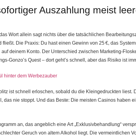
fortiger Auszahlung meist leer
er das Wort allein sagt nichts über die tatsächlichen Bearbeitungs
d fließt. Die Praxis: Du hast einen Gewinn von 25 €, das System 
 auf deinem Konto. Der Unterschied zwischen Marketing‑Floskel
s‑Gonzo’s Quest – dort geht’s schnell, aber das Risiko ist im
ül hinter dem Werbezauber
itz ist schnell erloschen, sobald du die Kleingedruckten liest. 
l, das nie stoppt. Und das Beste: Die meisten Casinos haben ein
rogramm an, das angeblich eine Art „Exklusivbehandlung“ verspri
 schlechter Geruch von altem Alkohol liegt. Die vermeintlichen V