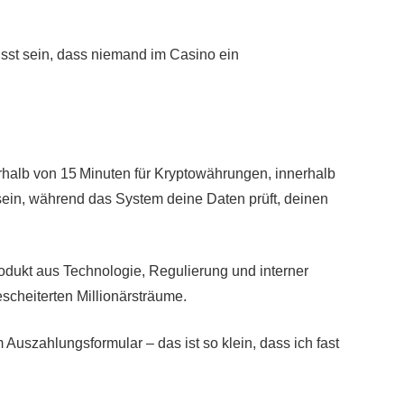
usst sein, dass niemand im Casino ein
erhalb von 15 Minuten für Kryptowährungen, innerhalb
 sein, während das System deine Daten prüft, deinen
rodukt aus Technologie, Regulierung und interner
escheiterten Millionärsträume.
Auszahlungsformular – das ist so klein, dass ich fast