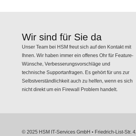
Wir sind für Sie da
Unser Team bei HSM freut sich auf den Kontakt mit
Ihnen. Wir haben immer ein offenes Ohr für Feature-
Wünsche, Verbesserungsvorschläge und
technische Supportanfragen. Es gehört für uns zur
Selbstverständlichkeit auch zu helfen, wenn es sich
nicht direkt um ein Firewall Problem handelt.
© 2025 HSM IT-Services GmbH • Friedrich-List-Str. 