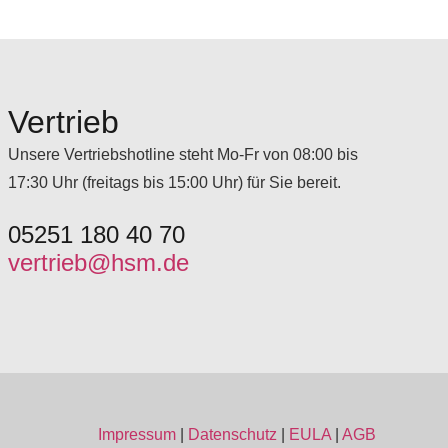
Vertrieb
Unsere Vertriebshotline steht Mo-Fr von 08:00 bis
17:30 Uhr (freitags bis 15:00 Uhr) für Sie bereit.
05251 180 40 70
vertrieb@hsm.de
Impressum
|
Datenschutz
|
EULA
|
AGB