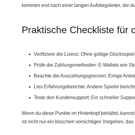
kommen erst nach einer langen Aufstiegsleiter, die 
Praktische Checkliste für
Verifiziere die Lizenz: Ohne gültige Glücksspie
Prüfe die Zahlungsmethoden: E-Wallets wie Skr
Beachte die Auszahlungsgrenzen: Einige Anbiete
Lies Erfahrungsberichte: Andere Spieler beric
Teste den Kundensupport: Ein schneller Support
Wenn du diese Punkte im Hinterkopf behältst, kannst 
ist nicht nur ein bisschen vorsichtiges Vorgehen, da