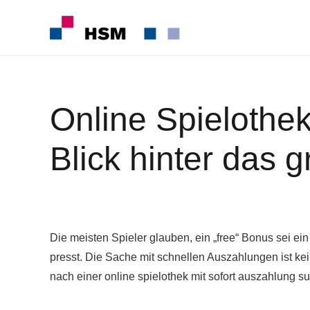
Online Spielothek
Blick hinter das g
Die meisten Spieler glauben, ein „free“ Bonus sei ei
presst. Die Sache mit schnellen Auszahlungen ist ke
nach einer online spielothek mit sofort auszahlung s