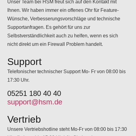
Unser Team bei HSM freut sich auf den Kontakt mit
Ihnen. Wir haben immer ein offenes Ohr für Feature-
Wünsche, Verbesserungsvorschläge und technische
Supportanfragen. Es gehört für uns zur
Selbstverständlichkeit auch zu helfen, wenn es sich
nicht direkt um ein Firewall Problem handelt.
Support
Telefonischer technischer Support Mo- Fr von 08:00 bis
17:30 Uhr.
05251 180 40 40
support@hsm.de
Vertrieb
Unsere Vertriebshotline steht Mo-Fr von 08:00 bis 17:30