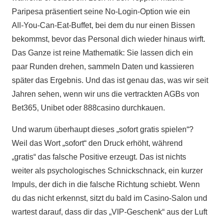
Paripesa präsentiert seine No‑Login‑Option wie ein
All‑You‑Can‑Eat‑Buffet, bei dem du nur einen Bissen
bekommst, bevor das Personal dich wieder hinaus wirft.
Das Ganze ist reine Mathematik: Sie lassen dich ein
paar Runden drehen, sammeln Daten und kassieren
später das Ergebnis. Und das ist genau das, was wir seit
Jahren sehen, wenn wir uns die vertrackten AGBs von
Bet365, Unibet oder 888casino durchkauen.
Und warum überhaupt dieses „sofort gratis spielen“?
Weil das Wort „sofort“ den Druck erhöht, während
„gratis“ das falsche Positive erzeugt. Das ist nichts
weiter als psychologisches Schnickschnack, ein kurzer
Impuls, der dich in die falsche Richtung schiebt. Wenn
du das nicht erkennst, sitzt du bald im Casino‑Salon und
wartest darauf, dass dir das „VIP‑Geschenk“ aus der Luft