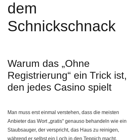
dem
Schnickschnack
Warum das „Ohne
Registrierung“ ein Trick ist,
den jedes Casino spielt
Man muss erst einmal verstehen, dass die meisten
Anbieter das Wort „gratis“ genauso behandeln wie ein
Staubsauger, der verspricht, das Haus zu reinigen,
während er selbst ein Loch in den Teppich macht.