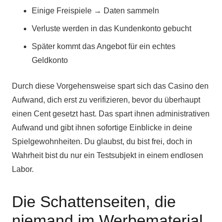
Einige Freispiele → Daten sammeln
Verluste werden in das Kundenkonto gebucht
Später kommt das Angebot für ein echtes
Geldkonto
Durch diese Vorgehensweise spart sich das Casino den
Aufwand, dich erst zu verifizieren, bevor du überhaupt
einen Cent gesetzt hast. Das spart ihnen administrativen
Aufwand und gibt ihnen sofortige Einblicke in deine
Spielgewohnheiten. Du glaubst, du bist frei, doch in
Wahrheit bist du nur ein Testsubjekt in einem endlosen
Labor.
Die Schattenseiten, die
niemand im Werbematerial