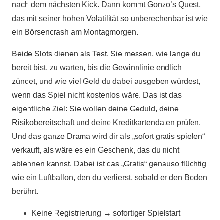
nach dem nächsten Kick. Dann kommt Gonzo’s Quest,
das mit seiner hohen Volatilität so unberechenbar ist wie
ein Börsencrash am Montagmorgen.
Beide Slots dienen als Test. Sie messen, wie lange du
bereit bist, zu warten, bis die Gewinnlinie endlich
zündet, und wie viel Geld du dabei ausgeben würdest,
wenn das Spiel nicht kostenlos wäre. Das ist das
eigentliche Ziel: Sie wollen deine Geduld, deine
Risikobereitschaft und deine Kreditkartendaten prüfen.
Und das ganze Drama wird dir als „sofort gratis spielen“
verkauft, als wäre es ein Geschenk, das du nicht
ablehnen kannst. Dabei ist das „Gratis“ genauso flüchtig
wie ein Luftballon, den du verlierst, sobald er den Boden
berührt.
Keine Registrierung → sofortiger Spielstart