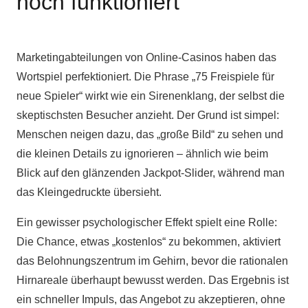
noch funktioniert
Marketingabteilungen von Online‑Casinos haben das
Wortspiel perfektioniert. Die Phrase „75 Freispiele für
neue Spieler“ wirkt wie ein Sirenenklang, der selbst die
skeptischsten Besucher anzieht. Der Grund ist simpel:
Menschen neigen dazu, das „große Bild“ zu sehen und
die kleinen Details zu ignorieren – ähnlich wie beim
Blick auf den glänzenden Jackpot‑Slider, während man
das Kleingedruckte übersieht.
Ein gewisser psychologischer Effekt spielt eine Rolle:
Die Chance, etwas „kostenlos“ zu bekommen, aktiviert
das Belohnungszentrum im Gehirn, bevor die rationalen
Hirnareale überhaupt bewusst werden. Das Ergebnis ist
ein schneller Impuls, das Angebot zu akzeptieren, ohne