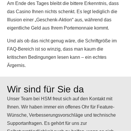
Am Ende des Tages bleibt die bittere Erkenntnis, dass
das Casino Ihnen nichts schenkt. Es legt lediglich die
Illusion einer „Geschenk‑Aktion“ aus, während das
eigentliche Geld aus Ihrem Portemonnaie kommt.
Und als ob das nicht genug wäre, die Schriftgröße im
FAQ‑Bereich ist so winzig, dass man kaum die
kritischen Bedingungen lesen kann – ein echtes
Ärgernis.
Wir sind für Sie da
Unser Team bei HSM freut sich auf den Kontakt mit
Ihnen. Wir haben immer ein offenes Ohr für Feature-
Wünsche, Verbesserungsvorschläge und technische
Supportanfragen. Es gehört für uns zur