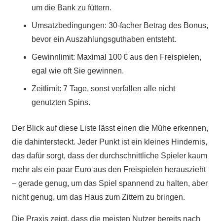
um die Bank zu füttern.
Umsatzbedingungen: 30‑facher Betrag des Bonus,
bevor ein Auszahlungsguthaben entsteht.
Gewinnlimit: Maximal 100 € aus den Freispielen,
egal wie oft Sie gewinnen.
Zeitlimit: 7 Tage, sonst verfallen alle nicht
genutzten Spins.
Der Blick auf diese Liste lässt einen die Mühe erkennen,
die dahintersteckt. Jeder Punkt ist ein kleines Hindernis,
das dafür sorgt, dass der durchschnittliche Spieler kaum
mehr als ein paar Euro aus den Freispielen herauszieht
– gerade genug, um das Spiel spannend zu halten, aber
nicht genug, um das Haus zum Zittern zu bringen.
Die Praxis zeigt, dass die meisten Nutzer bereits nach