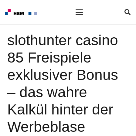
slothunter casino
85 Freispiele
exklusiver Bonus
– das wahre
Kalkül hinter der
Werbeblase