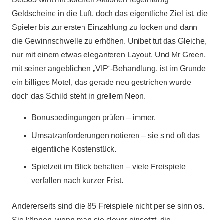
Geldscheine in die Luft, doch das eigentliche Ziel ist, die
Spieler bis zur ersten Einzahlung zu locken und dann
die Gewinnschwelle zu erhöhen. Unibet tut das Gleiche,
nur mit einem etwas eleganteren Layout. Und Mr Green,
mit seiner angeblichen „VIP“-Behandlung, ist im Grunde
ein billiges Motel, das gerade neu gestrichen wurde –
doch das Schild steht in grellem Neon.
Bonusbedingungen prüfen – immer.
Umsatzanforderungen notieren – sie sind oft das
eigentliche Kostenstück.
Spielzeit im Blick behalten – viele Freispiele
verfallen nach kurzer Frist.
Andererseits sind die 85 Freispiele nicht per se sinnlos.
Sie können, wenn man sie clever einsetzt, die