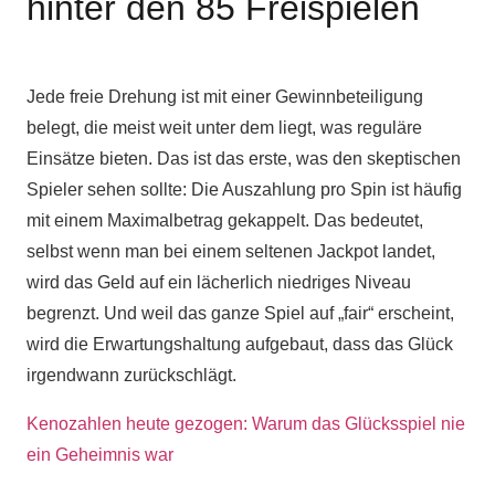
hinter den 85 Freispielen
Jede freie Drehung ist mit einer Gewinnbeteiligung
belegt, die meist weit unter dem liegt, was reguläre
Einsätze bieten. Das ist das erste, was den skeptischen
Spieler sehen sollte: Die Auszahlung pro Spin ist häufig
mit einem Maximalbetrag gekappelt. Das bedeutet,
selbst wenn man bei einem seltenen Jackpot landet,
wird das Geld auf ein lächerlich niedriges Niveau
begrenzt. Und weil das ganze Spiel auf „fair“ erscheint,
wird die Erwartungshaltung aufgebaut, dass das Glück
irgendwann zurückschlägt.
Kenozahlen heute gezogen: Warum das Glücksspiel nie
ein Geheimnis war