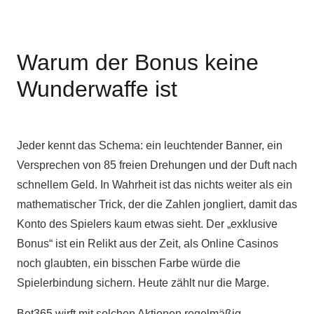
Warum der Bonus keine
Wunderwaffe ist
Jeder kennt das Schema: ein leuchtender Banner, ein
Versprechen von 85 freien Drehungen und der Duft nach
schnellem Geld. In Wahrheit ist das nichts weiter als ein
mathematischer Trick, der die Zahlen jongliert, damit das
Konto des Spielers kaum etwas sieht. Der „exklusive
Bonus“ ist ein Relikt aus der Zeit, als Online Casinos
noch glaubten, ein bisschen Farbe würde die
Spielerbindung sichern. Heute zählt nur die Marge.
Bet365 wirft mit solchen Aktionen regelmäßig