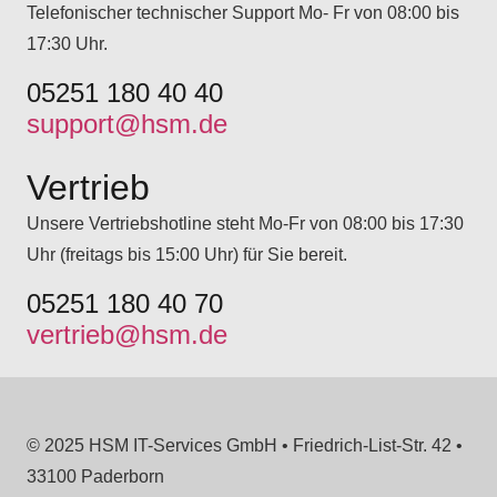
Telefonischer technischer Support Mo- Fr von 08:00 bis
17:30 Uhr.
05251 180 40 40
support@hsm.de
Vertrieb
Unsere Vertriebshotline steht Mo-Fr von 08:00 bis 17:30
Uhr (freitags bis 15:00 Uhr) für Sie bereit.
05251 180 40 70
vertrieb@hsm.de
© 2025 HSM IT-Services GmbH • Friedrich-List-Str. 42 •
33100 Paderborn