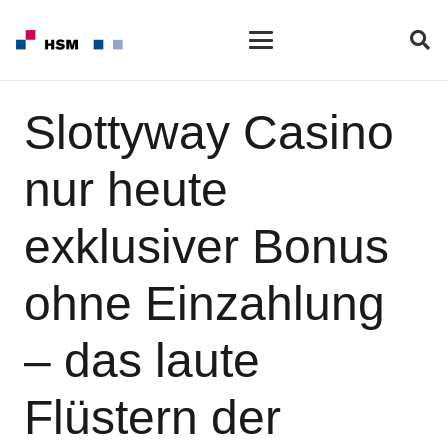
Slottyway Casino
nur heute
exklusiver Bonus
ohne Einzahlung
– das laute
Flüstern der