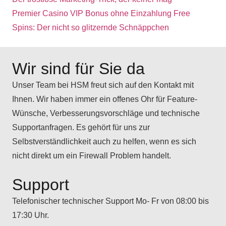
Premier Casino VIP Bonus ohne Einzahlung Free
Spins: Der nicht so glitzernde Schnäppchen
Wir sind für Sie da
Unser Team bei HSM freut sich auf den Kontakt mit
Ihnen. Wir haben immer ein offenes Ohr für Feature-
Wünsche, Verbesserungsvorschläge und technische
Supportanfragen. Es gehört für uns zur
Selbstverständlichkeit auch zu helfen, wenn es sich
nicht direkt um ein Firewall Problem handelt.
Support
Telefonischer technischer Support Mo- Fr von 08:00 bis
17:30 Uhr.