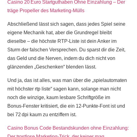
Casino 20 Euro Startguthaben Ohne Einzahlung – Der
träge Propeller des Marketing‑Mülls
Abschließend lässt sich sagen, dass jedes Spiel seine
eigene Mechanik hat, aber die Grundregel bleibt
dieselbe – die höchste RTP‑Liste ist dein Anker im
Sturm der falschen Versprechen. Du sparst dir die Zeit,
das Geld und die Nerven, indem du dich nicht von
glänzenden „Geschenken“ blenden lässt.
Und ja, das ist alles, was man über die „spielautomaten
mit höchster rtp liste“ sagen kann, solange man nicht
noch die winzige, kaum lesbare Schriftgröße im
Bonus‑Fenster kritisiert, die ein 12‑Punkte‑Font ist und
bei 72 dpi kaum zu entziffern ist.
Casino Bonus Code Bestandskunden ohne Einzahlung:
Der trostlose Marketing‑Trick, der keiner mag