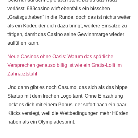
verlässt. 888casino wirft ebenfalls ein bisschen
„Gratisguthaben“ in die Runde, doch das ist nichts weiter
als ein Köder, der dich dazu bringt, weitere Einsätze zu
tätigen, damit das Casino seine Gewinnmarge wieder
auffüllen kann.
Neue Casinos ohne Oasis: Warum das spärliche
Versprechen genauso billig ist wie ein Gratis-Lolli im
Zahnarztstuhl
Und dann gibt es noch Casumo, das sich als das hippe
Startup mit dem frechen Logo tarnt. Ohne Einzahlung
lockt es dich mit einem Bonus, der sofort nach ein paar
Klicks versiegt, weil die Wettbedingungen mehr Hürden
haben als ein Olympiadesprint.