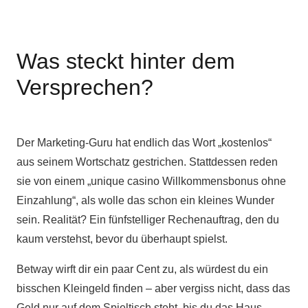
Was steckt hinter dem
Versprechen?
Der Marketing‑Guru hat endlich das Wort „kostenlos“
aus seinem Wortschatz gestrichen. Stattdessen reden
sie von einem „unique casino Willkommensbonus ohne
Einzahlung“, als wolle das schon ein kleines Wunder
sein. Realität? Ein fünfstelliger Rechenauftrag, den du
kaum verstehst, bevor du überhaupt spielst.
Betway wirft dir ein paar Cent zu, als würdest du ein
bisschen Kleingeld finden – aber vergiss nicht, dass das
Geld nur auf dem Spieltisch steht, bis du das Haus