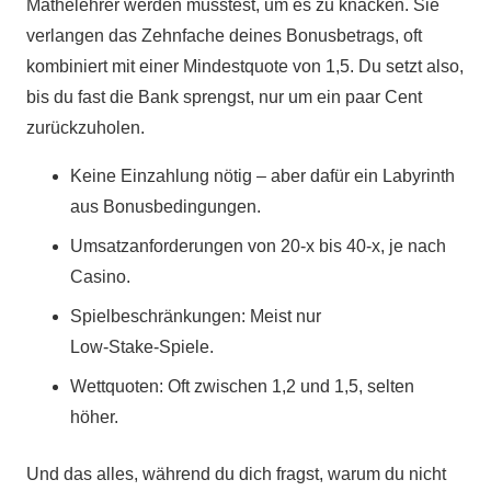
Mathelehrer werden müsstest, um es zu knacken. Sie
verlangen das Zehnfache deines Bonusbetrags, oft
kombiniert mit einer Mindestquote von 1,5. Du setzt also,
bis du fast die Bank sprengst, nur um ein paar Cent
zurückzuholen.
Keine Einzahlung nötig – aber dafür ein Labyrinth
aus Bonusbedingungen.
Umsatzanforderungen von 20‑x bis 40‑x, je nach
Casino.
Spielbeschränkungen: Meist nur
Low‑Stake‑Spiele.
Wettquoten: Oft zwischen 1,2 und 1,5, selten
höher.
Und das alles, während du dich fragst, warum du nicht