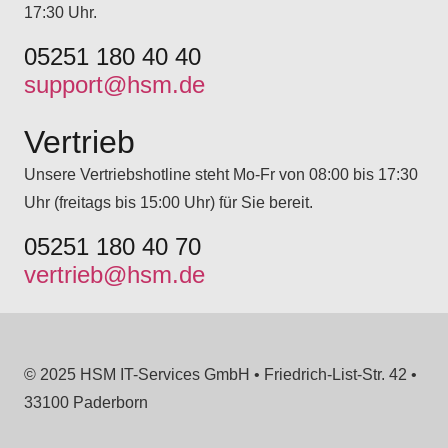
17:30 Uhr.
05251 180 40 40
support@hsm.de
Vertrieb
Unsere Vertriebshotline steht Mo-Fr von 08:00 bis 17:30
Uhr (freitags bis 15:00 Uhr) für Sie bereit.
05251 180 40 70
vertrieb@hsm.de
© 2025 HSM IT-Services GmbH • Friedrich-List-Str. 42 •
33100 Paderborn