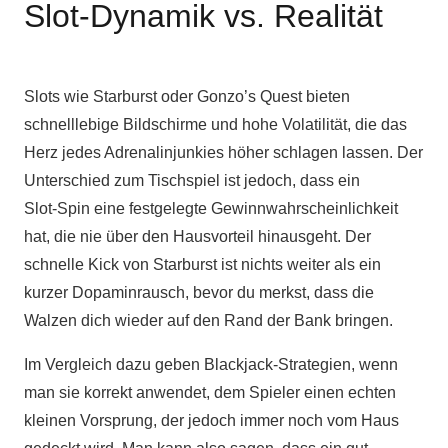
Slot‑Dynamik vs. Realität
Slots wie Starburst oder Gonzo’s Quest bieten
schnelllebige Bildschirme und hohe Volatilität, die das
Herz jedes Adrenalinjunkies höher schlagen lassen. Der
Unterschied zum Tischspiel ist jedoch, dass ein
Slot‑Spin eine festgelegte Gewinnwahrscheinlichkeit
hat, die nie über den Hausvorteil hinausgeht. Der
schnelle Kick von Starburst ist nichts weiter als ein
kurzer Dopaminrausch, bevor du merkst, dass die
Walzen dich wieder auf den Rand der Bank bringen.
Im Vergleich dazu geben Blackjack‑Strategien, wenn
man sie korrekt anwendet, dem Spieler einen echten
kleinen Vorsprung, der jedoch immer noch vom Haus