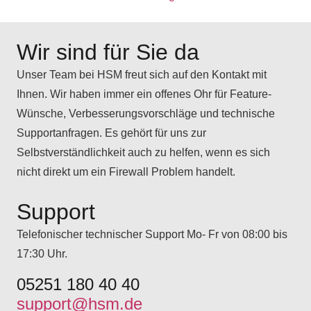
Wir sind für Sie da
Unser Team bei HSM freut sich auf den Kontakt mit
Ihnen. Wir haben immer ein offenes Ohr für Feature-
Wünsche, Verbesserungsvorschläge und technische
Supportanfragen. Es gehört für uns zur
Selbstverständlichkeit auch zu helfen, wenn es sich
nicht direkt um ein Firewall Problem handelt.
Support
Telefonischer technischer Support Mo- Fr von 08:00 bis
17:30 Uhr.
05251 180 40 40
support@hsm.de