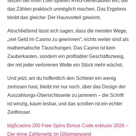
setzen bei ihren Live‑Spielen RNG‑Generatoren ein, die
das Zählen praktisch unmöglich machen. Das Ergebnis
bleibt das gleiche: Der Hausvorteil gewinnt.
Abschließend lässt sich sagen, dass die meisten Wege,
„viel Geld im Casino zu gewinnen“, nichts weiter sind als
mathematische Täuschungen. Das Casino ist kein
Zauberkasten, sondern ein profitabler Geschäftszweig,
der mit jeder verlorenen Wette ein Stück mehr wächst.
Und jetzt, wo du hoffentlich den Schleier ein wenig
zerrissen hast, bleibt mir nur noch, über das Design der
Auszahlungs‑Übersichtsseite zu jammern – die Schrift
ist winzig, kaum lesbar, und das scrollen ist ein echter
Zeitfresser.
big5casino 200 Free Spins Bonus Code exklusiv 2026 –
Der reine Zahlenwitz im Glitzergewand