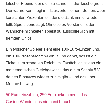
falscher Freund, der dich zu schnell in die Tasche greift.
Der wahre Kern liegt im Hausvorteil, einem kleinen, aber
konstanten Prozentanteil, der die Bank immer wieder
füllt. Spieltheorie sagt: Ohne tiefes Verständnis der
Wahrscheinlichkeiten spielst du ausschließlich mit
fremden Chips.
Ein typischer Spieler sieht eine 100‑Euro‑Einzahlung,
ein 100‑Prozent‑Match‑Bonus und denkt, das ist ein
Ticket zum schnellen Reichtum. Tatsächlich ist das ein
mathematisches Gleichgewicht, das dir im Schnitt 5 %
deines Einsatzes wieder zurückgibt – und das über
Monate hinweg.
50 Euro einzahlen, 250 Euro bekommen – das
Casino‑Wunder, das niemand braucht