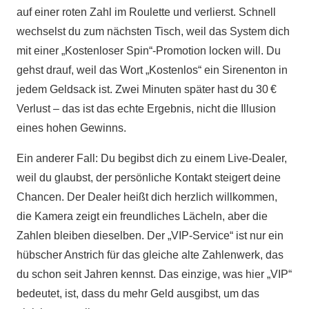
auf einer roten Zahl im Roulette und verlierst. Schnell
wechselst du zum nächsten Tisch, weil das System dich
mit einer „Kostenloser Spin“-Promotion locken will. Du
gehst drauf, weil das Wort „Kostenlos“ ein Sirenenton in
jedem Geldsack ist. Zwei Minuten später hast du 30 €
Verlust – das ist das echte Ergebnis, nicht die Illusion
eines hohen Gewinns.
Ein anderer Fall: Du begibst dich zu einem Live‑Dealer,
weil du glaubst, der persönliche Kontakt steigert deine
Chancen. Der Dealer heißt dich herzlich willkommen,
die Kamera zeigt ein freundliches Lächeln, aber die
Zahlen bleiben dieselben. Der „VIP‑Service“ ist nur ein
hübscher Anstrich für das gleiche alte Zahlenwerk, das
du schon seit Jahren kennst. Das einzige, was hier „VIP“
bedeutet, ist, dass du mehr Geld ausgibst, um das