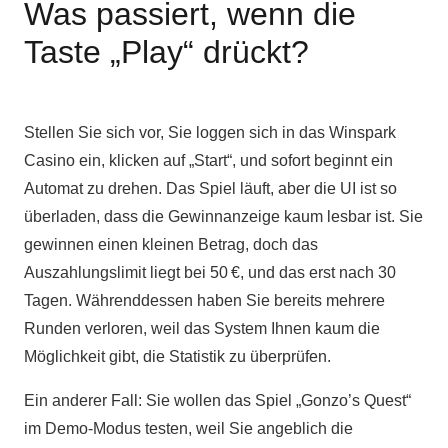
Was passiert, wenn die
Taste „Play“ drückt?
Stellen Sie sich vor, Sie loggen sich in das Winspark
Casino ein, klicken auf „Start“, und sofort beginnt ein
Automat zu drehen. Das Spiel läuft, aber die UI ist so
überladen, dass die Gewinnanzeige kaum lesbar ist. Sie
gewinnen einen kleinen Betrag, doch das
Auszahlungslimit liegt bei 50 €, und das erst nach 30
Tagen. Währenddessen haben Sie bereits mehrere
Runden verloren, weil das System Ihnen kaum die
Möglichkeit gibt, die Statistik zu überprüfen.
Ein anderer Fall: Sie wollen das Spiel „Gonzo’s Quest“
im Demo‑Modus testen, weil Sie angeblich die