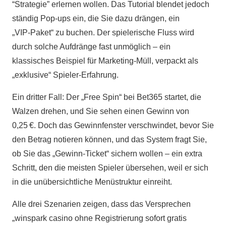
“Strategie” erlernen wollen. Das Tutorial blendet jedoch
ständig Pop‑ups ein, die Sie dazu drängen, ein
„VIP‑Paket“ zu buchen. Der spielerische Fluss wird
durch solche Aufdränge fast unmöglich – ein
klassisches Beispiel für Marketing‑Müll, verpackt als
„exklusive“ Spieler‑Erfahrung.
Ein dritter Fall: Der „Free Spin“ bei Bet365 startet, die
Walzen drehen, und Sie sehen einen Gewinn von
0,25 €. Doch das Gewinnfenster verschwindet, bevor Sie
den Betrag notieren können, und das System fragt Sie,
ob Sie das „Gewinn‑Ticket“ sichern wollen – ein extra
Schritt, den die meisten Spieler übersehen, weil er sich
in die unübersichtliche Menüstruktur einreiht.
Alle drei Szenarien zeigen, dass das Versprechen
„winspark casino ohne Registrierung sofort gratis