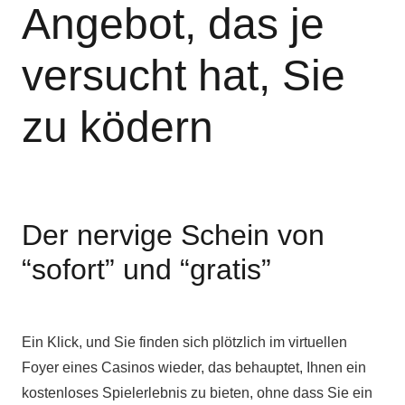
Angebot, das je
versucht hat, Sie
zu ködern
Der nervige Schein von
“sofort” und “gratis”
Ein Klick, und Sie finden sich plötzlich im virtuellen
Foyer eines Casinos wieder, das behauptet, Ihnen ein
kostenloses Spielerlebnis zu bieten, ohne dass Sie ein